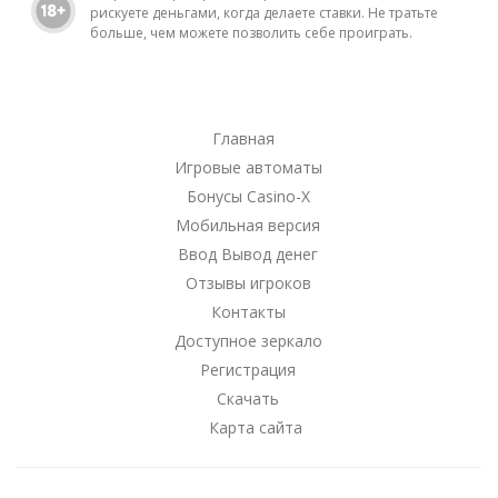
рискуете деньгами, когда делаете ставки. Не тратьте
больше, чем можете позволить себе проиграть.
Главная
Игровые автоматы
Бонусы Casino-X
Мобильная версия
Ввод Вывод денег
Отзывы игроков
Контакты
Доступное зеркало
Регистрация
Скачать
Карта сайта