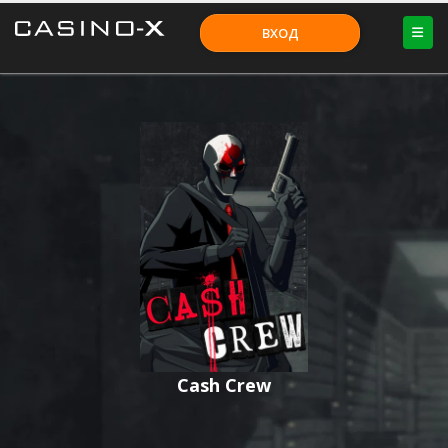
ВХОД
Cash Crew