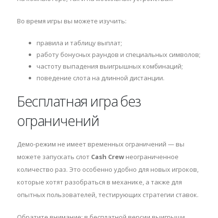
Во время игры вы можете изучить:
правила и таблицу выплат;
работу бонусных раундов и специальных символов;
частоту выпадения выигрышных комбинаций;
поведение слота на длинной дистанции.
Бесплатная игра без
ограничений
Демо-режим не имеет временных ограничений — вы
можете запускать слот
Cash Crew
неограниченное
количество раз. Это особенно удобно для новых игроков,
которые хотят разобраться в механике, а также для
опытных пользователей, тестирующих стратегии ставок.
Обратите внимание: в бесплатной версии выигрыши