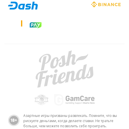
Азартные игры призваны развлекать. Помните, что вы
рискуете деньгами, когда делаете ставки. Не тратьте
больше, чем можете позволить себе проиграть.