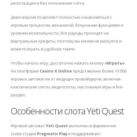
регистрации и без пополнения счёта.
Демо-версия позволяет полностью ознакомиться с
игровым процессом, механикой, бонусными функциями и
уровнем волатильности. Все раунды проходят на
виртуальные кредиты, поэтому вы ничем не рискуете и
можете играть в удобном темпе.
Чтобы начать игру, достаточно нажать кнопку
«Играть»
.
На платформе
Casino X Online
представлено более 10 000
игровых автоматов от ведущих провайдеров, включая
классические слоты, видеослоты, настольные игры и live-
раздел.
Особенности слота Yeti Quest
Игровой автомат
Yeti Quest
выполнен в фирменном
стиле студии
Pragmatic Play
и поддерживает