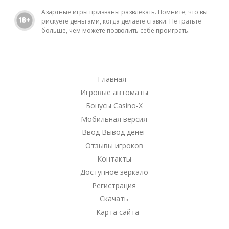
Азартные игры призваны развлекать. Помните, что вы
рискуете деньгами, когда делаете ставки. Не тратьте
больше, чем можете позволить себе проиграть.
Главная
Игровые автоматы
Бонусы Casino-X
Мобильная версия
Ввод Вывод денег
Отзывы игроков
Контакты
Доступное зеркало
Регистрация
Скачать
Карта сайта