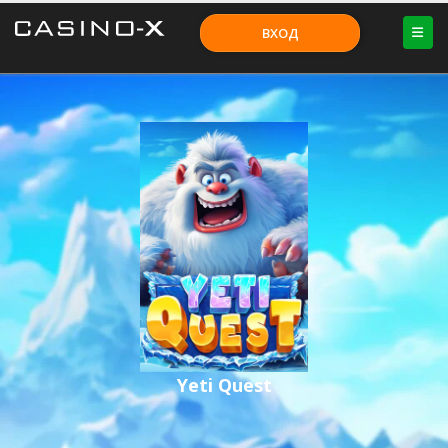
ВХОД
Yeti Quest