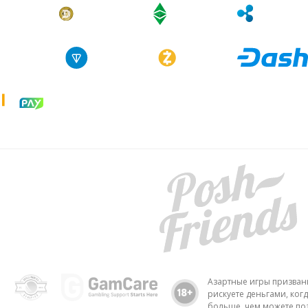
Азартные игры призваны
рискуете деньгами, когд
больше, чем можете поз