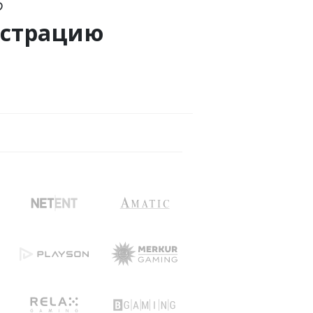
?
истрацию