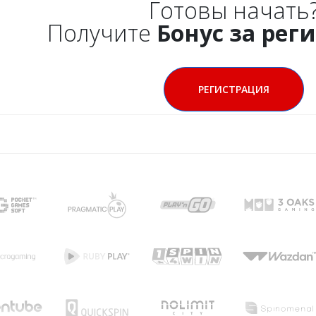
Готовы начать
Получите
Бонус за рег
РЕГИСТРАЦИЯ