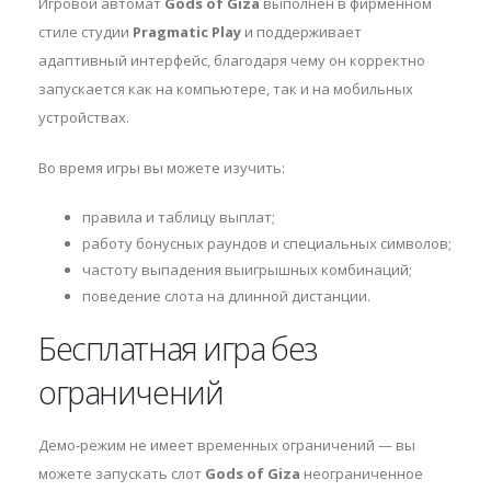
Игровой автомат
Gods of Giza
выполнен в фирменном
стиле студии
Pragmatic Play
и поддерживает
адаптивный интерфейс, благодаря чему он корректно
запускается как на компьютере, так и на мобильных
устройствах.
Во время игры вы можете изучить:
правила и таблицу выплат;
работу бонусных раундов и специальных символов;
частоту выпадения выигрышных комбинаций;
поведение слота на длинной дистанции.
Бесплатная игра без
ограничений
Демо-режим не имеет временных ограничений — вы
можете запускать слот
Gods of Giza
неограниченное