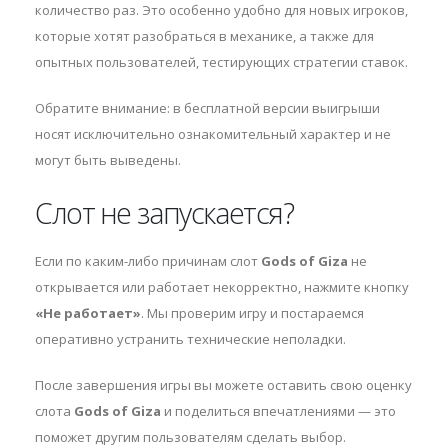
количество раз. Это особенно удобно для новых игроков,
которые хотят разобраться в механике, а также для
опытных пользователей, тестирующих стратегии ставок.
Обратите внимание: в бесплатной версии выигрыши
носят исключительно ознакомительный характер и не
могут быть выведены.
Слот не запускается?
Если по каким-либо причинам слот
Gods of Giza
не
открывается или работает некорректно, нажмите кнопку
«Не работает»
. Мы проверим игру и постараемся
оперативно устранить технические неполадки.
После завершения игры вы можете оставить свою оценку
слота
Gods of Giza
и поделиться впечатлениями — это
поможет другим пользователям сделать выбор.