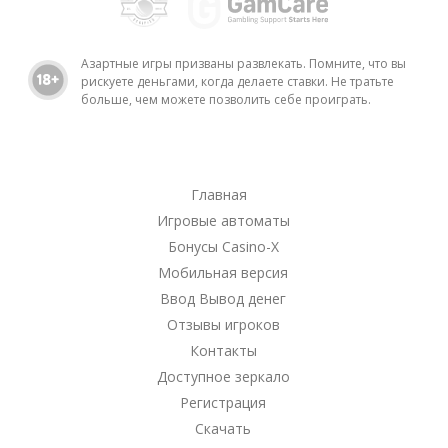
Азартные игры призваны развлекать. Помните, что вы
рискуете деньгами, когда делаете ставки. Не тратьте
больше, чем можете позволить себе проиграть.
Главная
Игровые автоматы
Бонусы Casino-X
Мобильная версия
Ввод Вывод денег
Отзывы игроков
Контакты
Доступное зеркало
Регистрация
Скачать