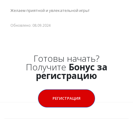
Желаем приятной и увлекательной игры!
Обновлено:
08.09.2024
Готовы начать?
Получите
Бонус за
регистрацию
РЕГИСТРАЦИЯ