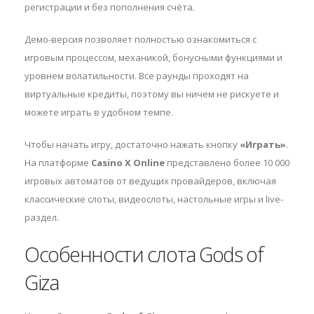
регистрации и без пополнения счёта.
Демо-версия позволяет полностью ознакомиться с
игровым процессом, механикой, бонусными функциями и
уровнем волатильности. Все раунды проходят на
виртуальные кредиты, поэтому вы ничем не рискуете и
можете играть в удобном темпе.
Чтобы начать игру, достаточно нажать кнопку
«Играть»
.
На платформе
Casino X Online
представлено более 10 000
игровых автоматов от ведущих провайдеров, включая
классические слоты, видеослоты, настольные игры и live-
раздел.
Особенности слота Gods of
Giza