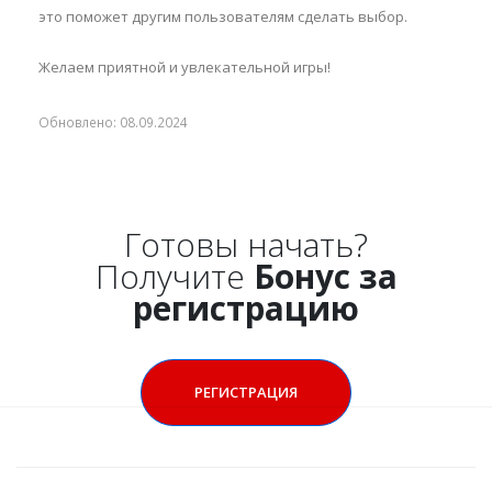
это поможет другим пользователям сделать выбор.
Желаем приятной и увлекательной игры!
Обновлено:
08.09.2024
Готовы начать?
Получите
Бонус за
регистрацию
РЕГИСТРАЦИЯ