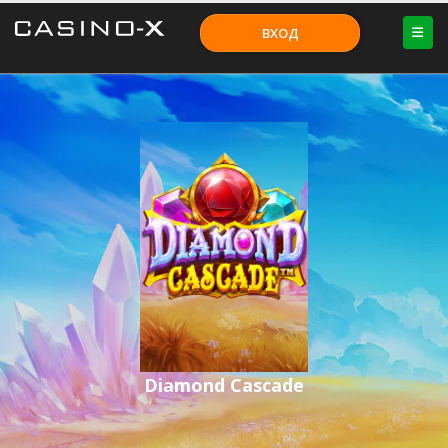
ВХОД
Diamond Cascade