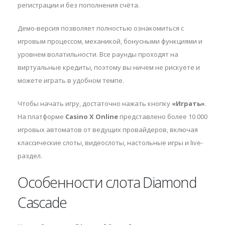
регистрации и без пополнения счёта.
Демо-версия позволяет полностью ознакомиться с
игровым процессом, механикой, бонусными функциями и
уровнем волатильности. Все раунды проходят на
виртуальные кредиты, поэтому вы ничем не рискуете и
можете играть в удобном темпе.
Чтобы начать игру, достаточно нажать кнопку
«Играть»
.
На платформе
Casino X Online
представлено более 10 000
игровых автоматов от ведущих провайдеров, включая
классические слоты, видеослоты, настольные игры и live-
раздел.
Особенности слота Diamond
Cascade