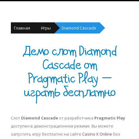
Главная
Игры
Diamond Cascade
Демо слот Diamond
Cascade от
Pragmatic Play —
играть бесплатно
Слот
Diamond Cascade
от разработчика
Pragmatic Play
доступен в демонстрационном режиме. Вы можете
запустить игру бесплатно на сайте
Casino X Online
без