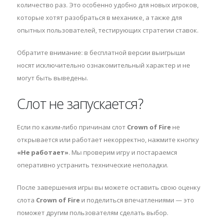
количество раз. Это особенно удобно для новых игроков,
которые хотят разобраться в механике, а также для
опытных пользователей, тестирующих стратегии ставок.
Обратите внимание: в бесплатной версии выигрыши
носят исключительно ознакомительный характер и не
могут быть выведены.
Слот не запускается?
Если по каким-либо причинам слот
Crown of Fire
не
открывается или работает некорректно, нажмите кнопку
«Не работает»
. Мы проверим игру и постараемся
оперативно устранить технические неполадки.
После завершения игры вы можете оставить свою оценку
слота
Crown of Fire
и поделиться впечатлениями — это
поможет другим пользователям сделать выбор.