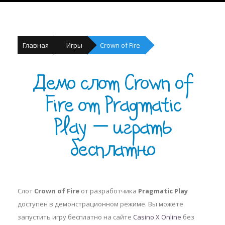
Главная
Игры
Crown of Fire
Демо слот Crown of
Fire от Pragmatic
Play — играть
бесплатно
Слот
Crown of Fire
от разработчика
Pragmatic Play
доступен в демонстрационном режиме. Вы можете
запустить игру бесплатно на сайте
Casino X Online
без