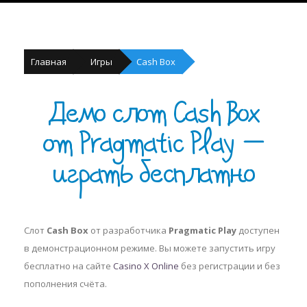
Главная
Игры
Cash Box
Демо слот Cash Box
от Pragmatic Play —
играть бесплатно
Слот
Cash Box
от разработчика
Pragmatic Play
доступен
в демонстрационном режиме. Вы можете запустить игру
бесплатно на сайте
Casino X Online
без регистрации и без
пополнения счёта.