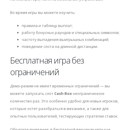
Во время игры вы можете изучить:
правила и таблицу выплат;
работу бонусных раундов и специальных символов;
частоту выпадения выигрышных комбинаций;
поведение слота на длинной дистанции.
Бесплатная игра без
ограничений
Демо-режим не имеет временных ограничений — вы
можете запускать слот
Cash Box
неограниченное
количество раз. Это особенно удобно для новых игроков,
которые хотят разобраться в механике, а также для
опытных пользователей, тестирующих стратегии ставок.
Обратите внимание: в бесплатной версии выигрыши