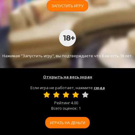
ЗАПУСТИТЬ ИГРУ
Нажимая "Запустить игру", вы подтверждаете что Вам есть 18 лет.
Открыть на весь экран
Если игра не работает, нажмите
сюда
Рейтинг
4.00
Всего оценок:
1
ИГРАТЬ НА ДЕНЬГИ