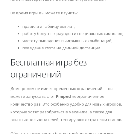
Во время игры вы можете изучить:
правила и таблицу выплат;
работу бонусных раундов и специальных символов;
частоту выпадения выигрышных комбинаций;
поведение слота на длинной дистанции.
Бесплатная игра без
ограничений
Демо-режим не имеет временных ограничений — вы
можете запускать слот
Pimped
неограниченное
количество раз. Это особенно удобно для новых игроков,
которые хотят разобраться в механике, а также для
опытных пользователей, тестирующих стратегии ставок.
Обратите внимание: в бесплатной версии выигрыши