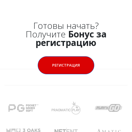
Готовы начать?
Получите
Бонус за
регистрацию
РЕГИСТРАЦИЯ