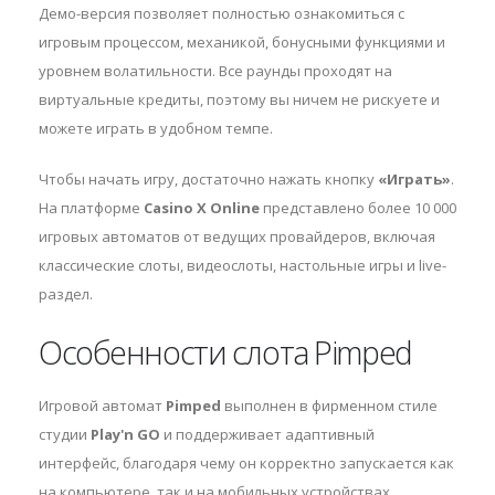
Демо-версия позволяет полностью ознакомиться с
игровым процессом, механикой, бонусными функциями и
уровнем волатильности. Все раунды проходят на
виртуальные кредиты, поэтому вы ничем не рискуете и
можете играть в удобном темпе.
Чтобы начать игру, достаточно нажать кнопку
«Играть»
.
На платформе
Casino X Online
представлено более 10 000
игровых автоматов от ведущих провайдеров, включая
классические слоты, видеослоты, настольные игры и live-
раздел.
Особенности слота Pimped
Игровой автомат
Pimped
выполнен в фирменном стиле
студии
Play'n GO
и поддерживает адаптивный
интерфейс, благодаря чему он корректно запускается как
на компьютере, так и на мобильных устройствах.