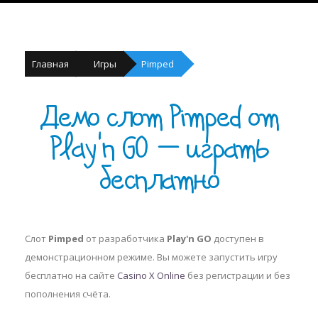
Главная
Игры
Pimped
Демо слот Pimped от
Play'n GO — играть
бесплатно
Слот
Pimped
от разработчика
Play'n GO
доступен в
демонстрационном режиме. Вы можете запустить игру
бесплатно на сайте
Casino X Online
без регистрации и без
пополнения счёта.