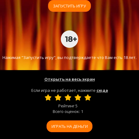
ЗАПУСТИТЬ ИГРУ
Нажимая "Запустить игру", вы подтверждаете что Вам есть 18 лет.
Открыть на весь экран
Если игра не работает, нажмите
сюда
Рейтинг
5
Всего оценок:
1
ИГРАТЬ НА ДЕНЬГИ