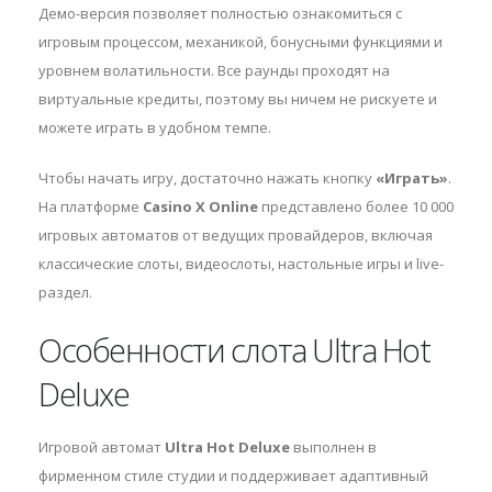
Демо-версия позволяет полностью ознакомиться с
игровым процессом, механикой, бонусными функциями и
уровнем волатильности. Все раунды проходят на
виртуальные кредиты, поэтому вы ничем не рискуете и
можете играть в удобном темпе.
Чтобы начать игру, достаточно нажать кнопку
«Играть»
.
На платформе
Casino X Online
представлено более 10 000
игровых автоматов от ведущих провайдеров, включая
классические слоты, видеослоты, настольные игры и live-
раздел.
Особенности слота Ultra Hot
Deluxe
Игровой автомат
Ultra Hot Deluxe
выполнен в
фирменном стиле студии
и поддерживает адаптивный