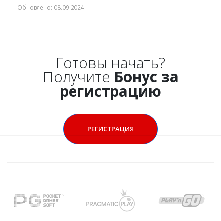
Обновлено:
08.09.2024
Готовы начать?
Получите
Бонус за
регистрацию
РЕГИСТРАЦИЯ