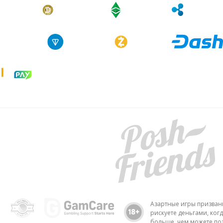
Азартные игры призваны
рискуете деньгами, когд
больше, чем можете поз