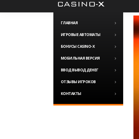
ГЛАВНАЯ
ИГРОВЫЕ АВТОМАТЫ
БОНУСЫ CASINO-X
МОБИЛЬНАЯ ВЕРСИЯ
ВВОД ВЫВОД ДЕНЕГ
ОТЗЫВЫ ИГРОКОВ
КОНТАКТЫ