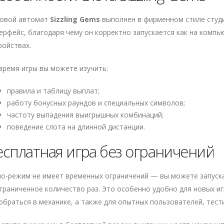
овой автомат
Sizzling Gems
выполнен в фирменном стиле студ
ерфейс, благодаря чему он корректно запускается как на компь
ройствах.
время игры вы можете изучить:
правила и таблицу выплат;
работу бонусных раундов и специальных символов;
частоту выпадения выигрышных комбинаций;
поведение слота на длинной дистанции.
есплатная игра без ограничений
о-режим не имеет временных ограничений — вы можете запуск
граниченное количество раз. Это особенно удобно для новых и
обраться в механике, а также для опытных пользователей, тест