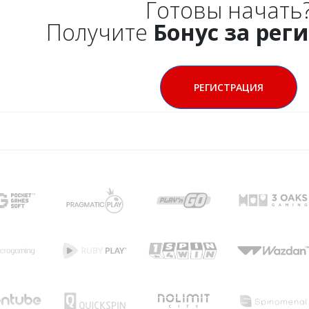
Готовы начать
Получите
Бонус за рег
РЕГИСТРАЦИЯ