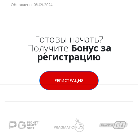
Обновлено:
08.09.2024
Готовы начать?
Получите
Бонус за
регистрацию
РЕГИСТРАЦИЯ