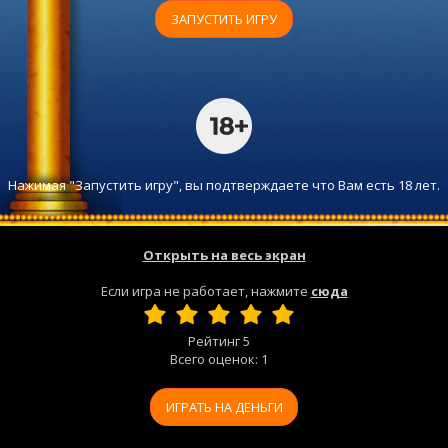
ЗАПУСТИТЬ ИГРУ
Нажимая "Запустить игру", вы подтверждаете что Вам есть 18 лет.
Открыть на весь экран
Если игра не работает, нажмите
сюда
Рейтинг
5
Всего оценок:
1
ИГРАТЬ НА ДЕНЬГИ