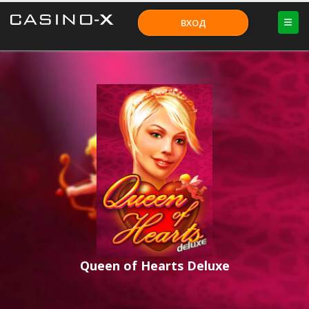
ВХОД
Queen of Hearts Deluxe