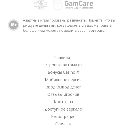
Азартные игры призваны развлекать. Помните, что вы
рискуете деньгами, когда делаете ставки. Не тратьте
больше, чем можете позволить себе проиграть.
Главная
Игровые автоматы
Бонусы Casino-X
Мобильная версия
Ввод Вывод денег
Отзывы игроков
Контакты
Доступное зеркало
Регистрация
Скачать