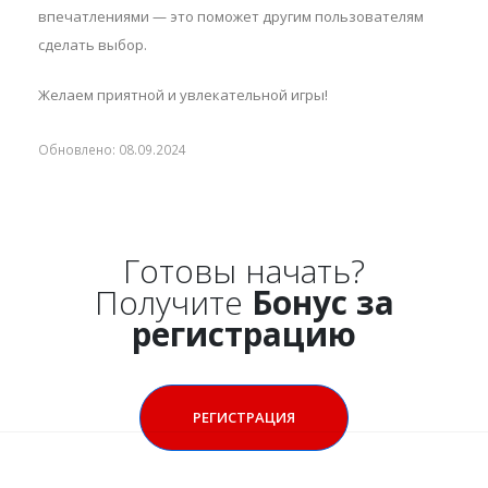
впечатлениями — это поможет другим пользователям
сделать выбор.
Желаем приятной и увлекательной игры!
Обновлено:
08.09.2024
Готовы начать?
Получите
Бонус за
регистрацию
РЕГИСТРАЦИЯ