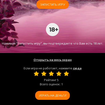
ЗАПУСТИТЬ ИГРУ
Нажимая "Запустить игру", вы подтверждаете что Вам есть 18 лет.
Открыть на весь экран
Если игра не работает, нажмите
сюда
Рейтинг
5
Всего оценок:
1
ИГРАТЬ НА ДЕНЬГИ