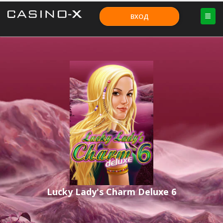
ВХОД
Lucky Lady's Charm Deluxe 6