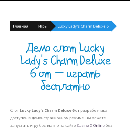
Главная
Игры
Lucky Lady's Charm Deluxe 6
Демо слот Lucky
Lady's Charm Deluxe
6 от — играть
бесплатно
Слот
Lucky Lady's Charm Deluxe 6
от разработчика
доступен в демонстрационном режиме. Вы можете
запустить игру бесплатно на сайте
Casino X Online
без