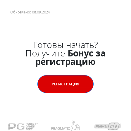
Обновлено:
08.09.2024
Готовы начать?
Получите
Бонус за
регистрацию
РЕГИСТРАЦИЯ