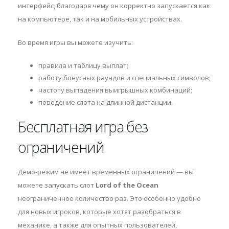
интерфейс, благодаря чему он корректно запускается как
на компьютере, так и на мобильных устройствах.
Во время игры вы можете изучить:
правила и таблицу выплат;
работу бонусных раундов и специальных символов;
частоту выпадения выигрышных комбинаций;
поведение слота на длинной дистанции.
Бесплатная игра без
ограничений
Демо-режим не имеет временных ограничений — вы
можете запускать слот
Lord of the Ocean
неограниченное количество раз. Это особенно удобно
для новых игроков, которые хотят разобраться в
механике, а также для опытных пользователей,