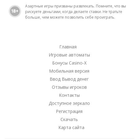
Азартные игры призваны развлекать. Помните, что вы
рискуете деньгами, когда делаете ставки. Не тратьте
больше, чем можете позволить себе проиграть.
Главная
Игровые автоматы
Бонусы Casino-X
Мобильная версия
Ввод Вывод денег
Отзывы игроков
Контакты
Доступное зеркало
Регистрация
Скачать
Карта сайта