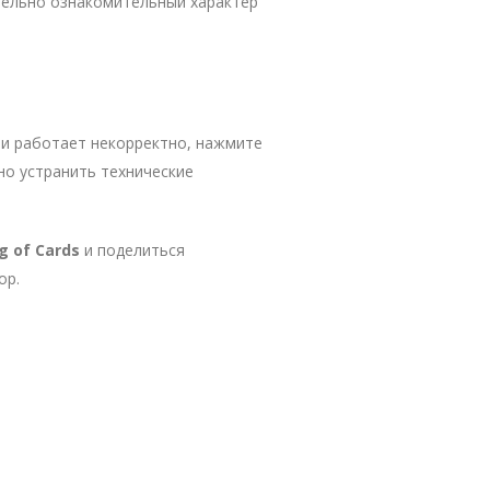
тельно ознакомительный характер
и работает некорректно, нажмите
но устранить технические
g of Cards
и поделиться
ор.