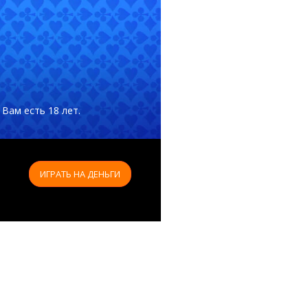
Вам есть 18 лет.
ИГРАТЬ НА ДЕНЬГИ