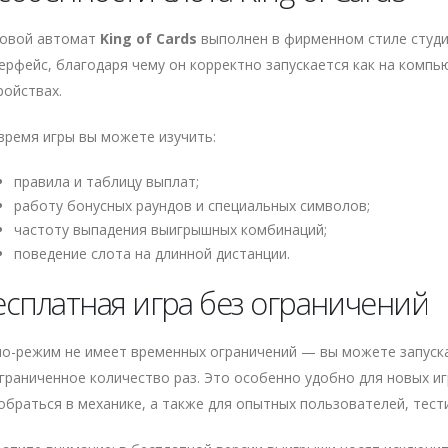
овой автомат
King of Cards
выполнен в фирменном стиле студ
ерфейс, благодаря чему он корректно запускается как на компь
ройствах.
время игры вы можете изучить:
правила и таблицу выплат;
работу бонусных раундов и специальных символов;
частоту выпадения выигрышных комбинаций;
поведение слота на длинной дистанции.
есплатная игра без ограничений
о-режим не имеет временных ограничений — вы можете запуск
граниченное количество раз. Это особенно удобно для новых и
обраться в механике, а также для опытных пользователей, тест