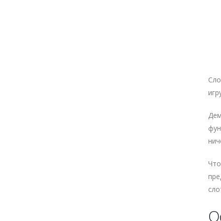
Сл
игр
Дем
фун
нич
Что
пре
сло
О