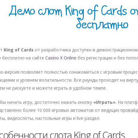
Демо слот King of Cards 
бесплатно
от
King of Cards
от разработчика
доступен в демонстрационном
у бесплатно на сайте
Casino X Online
без регистрации и без попо
о-версия позволяет полностью ознакомиться с игровым процес
кциями и уровнем волатильности. Все раунды проходят на вирт
ем не рискуете и можете играть в удобном темпе.
бы начать игру, достаточно нажать кнопку
«Играть»
. На плат
дставлено более 10 000 игровых автоматов от ведущих провайд
ты, видеослоты, настольные игры и live-раздел.
собенности слота King of Cards