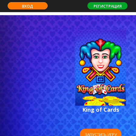
ВХОД
РЕГИСТРАЦИЯ
King of Cards
ЗАПУСТИТЬ ИГРУ