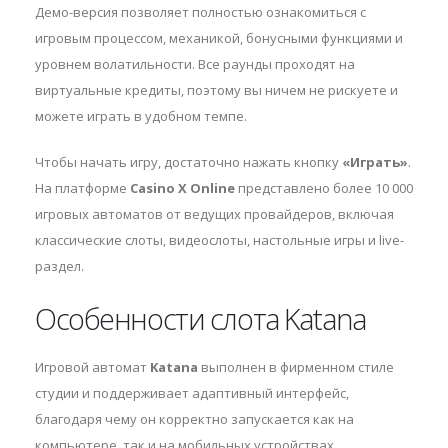
Демо-версия позволяет полностью ознакомиться с
игровым процессом, механикой, бонусными функциями и
уровнем волатильности. Все раунды проходят на
виртуальные кредиты, поэтому вы ничем не рискуете и
можете играть в удобном темпе.
Чтобы начать игру, достаточно нажать кнопку
«Играть»
.
На платформе
Casino X Online
представлено более 10 000
игровых автоматов от ведущих провайдеров, включая
классические слоты, видеослоты, настольные игры и live-
раздел.
Особенности слота Katana
Игровой автомат
Katana
выполнен в фирменном стиле
студии
и поддерживает адаптивный интерфейс,
благодаря чему он корректно запускается как на
компьютере, так и на мобильных устройствах.