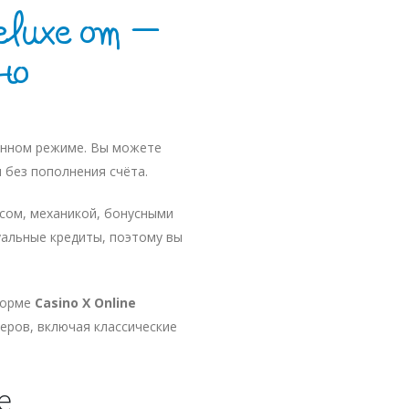
eluxe от —
но
онном режиме. Вы можете
 без пополнения счёта.
сом, механикой, бонусными
уальные кредиты, поэтому вы
форме
Casino X Online
еров, включая классические
e