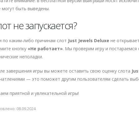
атите внимание: в бесплатной версии выигрыши носят исключи
е могут быть выведены.
лот не запускается?
и по каким-либо причинам слот
Just Jewels Deluxe
не открывает
мите кнопку
«Не работает»
. Мы проверим игру и постараемся
нические неполадки.
ле завершения игры вы можете оставить свою оценку слота
Jus
чатлениями — это поможет другим пользователям сделать выб
аем приятной и увлекательной игры!
овлено:
08.09.2024