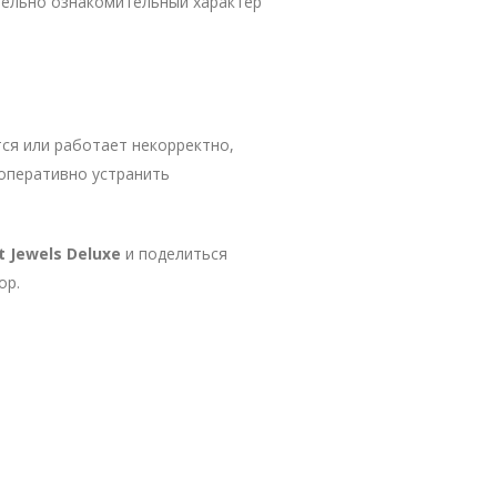
тельно ознакомительный характер
ся или работает некорректно,
 оперативно устранить
t Jewels Deluxe
и поделиться
ор.