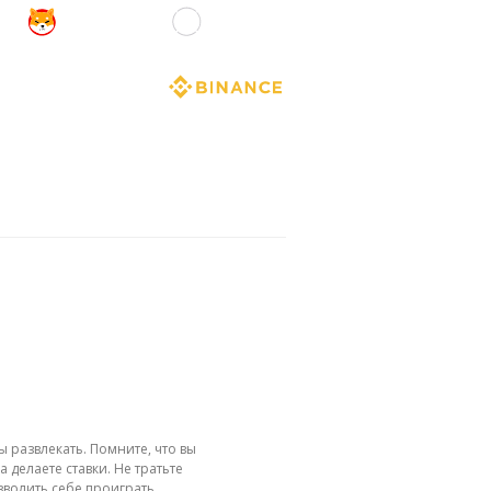
 развлекать. Помните, что вы
а делаете ставки. Не тратьте
волить себе проиграть.