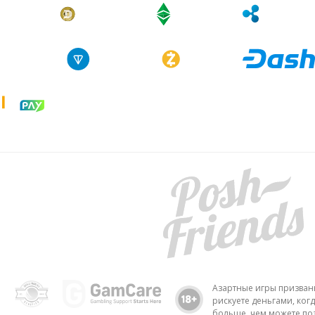
Азартные игры призваны
рискуете деньгами, когд
больше, чем можете поз