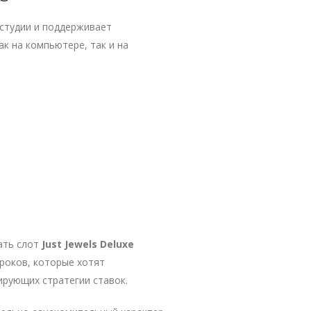
 студии
и поддерживает
к на компьютере, так и на
ать слот
Just Jewels Deluxe
гроков, которые хотят
ирующих стратегии ставок.