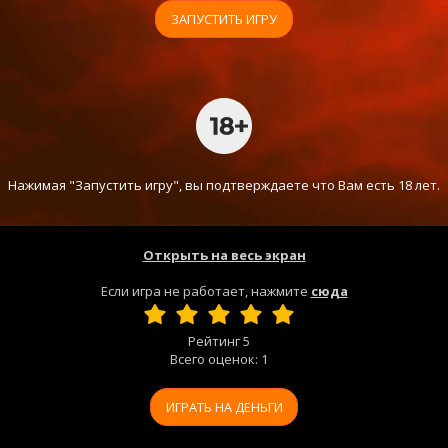
ЗАПУСТИТЬ ИГРУ
Нажимая "Запустить игру", вы подтверждаете что Вам есть 18 лет.
Открыть на весь экран
Если игра не работает, нажмите
сюда
Рейтинг
5
Всего оценок:
1
ИГРАТЬ НА ДЕНЬГИ