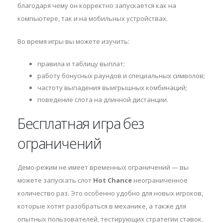
благодаря чему он корректно запускается как на
компьютере, так и на мобильных устройствах.
Во время игры вы можете изучить:
правила и таблицу выплат;
работу бонусных раундов и специальных символов;
частоту выпадения выигрышных комбинаций;
поведение слота на длинной дистанции.
Бесплатная игра без
ограничений
Демо-режим не имеет временных ограничений — вы
можете запускать слот
Hot Chance
неограниченное
количество раз. Это особенно удобно для новых игроков,
которые хотят разобраться в механике, а также для
опытных пользователей, тестирующих стратегии ставок.