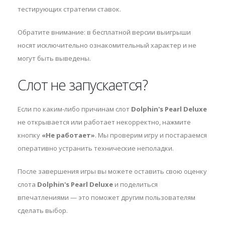
тестирующих стратегии ставок.
Обратите внимание: в бесплатной версии выигрыши
носят исключительно ознакомительный характер и не
могут быть выведены.
Слот не запускается?
Если по каким-либо причинам слот
Dolphin's Pearl Deluxe
не открывается или работает некорректно, нажмите
кнопку
«Не работает»
. Мы проверим игру и постараемся
оперативно устранить технические неполадки.
После завершения игры вы можете оставить свою оценку
слота
Dolphin's Pearl Deluxe
и поделиться
впечатлениями — это поможет другим пользователям
сделать выбор.