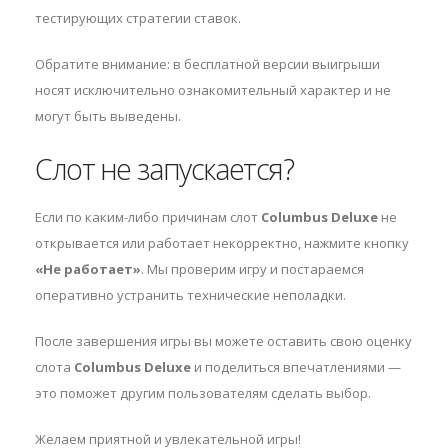
тестирующих стратегии ставок.
Обратите внимание: в бесплатной версии выигрыши
носят исключительно ознакомительный характер и не
могут быть выведены.
Слот не запускается?
Если по каким-либо причинам слот
Columbus Deluxe
не
открывается или работает некорректно, нажмите кнопку
«Не работает»
. Мы проверим игру и постараемся
оперативно устранить технические неполадки.
После завершения игры вы можете оставить свою оценку
слота
Columbus Deluxe
и поделиться впечатлениями —
это поможет другим пользователям сделать выбор.
Желаем приятной и увлекательной игры!