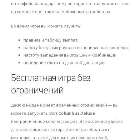
интерфейс, благодаря чему он корректно запускается как
на компьютере, так и на мобильных устройствах.
Во время игры вы можете изучить:
правила и таблицу выплат;
работу бонусных раундов и специальных символов;
частоту выпадения выигрышных комбинаций;
поведение слота на длинной дистанции.
Бесплатная игра без
ограничений
Демо-режим не имеет временных ограничений — вы
можете запускать слот
Columbus Deluxe
неограниченное количество раз. Это особенно удобно
для новых игроков, которые хотят разобраться в
механике, а также для опытных пользователей,