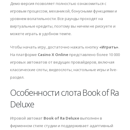
Демо-версия позволяет полностью ознакомиться с
игровым процессом, механикой, бонусными функциями и
уровнем волатильности. Все раунды проходят на
виртуальные кредиты, поэтому вы ничем не рискуете и
можете играть в удобном темпе.
Чтобы начать игру, достаточно нажать кнопку
«Играть»
.
На платформе
Casino X Online
представлено более 10 000
игровых автоматов от ведущих провайдеров, включая
классические слоты, видеослоты, настольные игры и live-
раздел.
Особенности слота Book of Ra
Deluxe
Игровой автомат
Book of Ra Deluxe
выполнен в
фирменном стиле студии
и поддерживает адаптивный