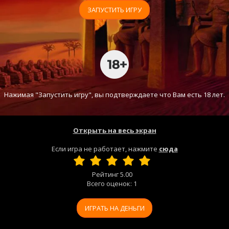
ЗАПУСТИТЬ ИГРУ
Нажимая "Запустить игру", вы подтверждаете что Вам есть 18 лет.
Открыть на весь экран
Если игра не работает, нажмите
сюда
Рейтинг
5.00
Всего оценок:
1
ИГРАТЬ НА ДЕНЬГИ