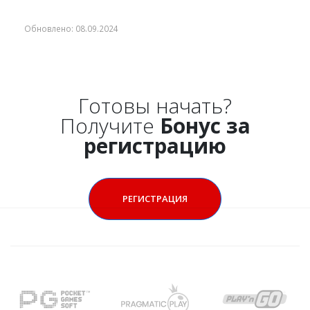
Обновлено:
08.09.2024
Готовы начать?
Получите
Бонус за
регистрацию
РЕГИСТРАЦИЯ