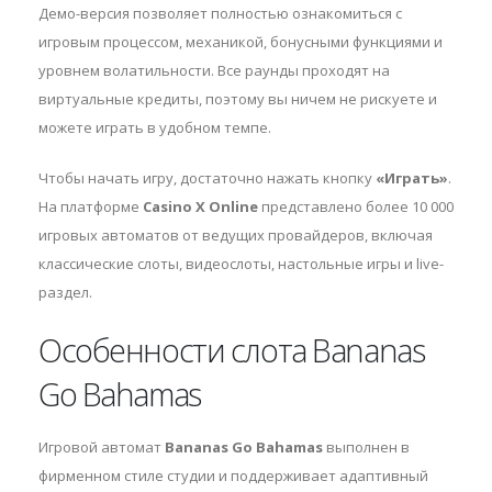
Демо-версия позволяет полностью ознакомиться с
игровым процессом, механикой, бонусными функциями и
уровнем волатильности. Все раунды проходят на
виртуальные кредиты, поэтому вы ничем не рискуете и
можете играть в удобном темпе.
Чтобы начать игру, достаточно нажать кнопку
«Играть»
.
На платформе
Casino X Online
представлено более 10 000
игровых автоматов от ведущих провайдеров, включая
классические слоты, видеослоты, настольные игры и live-
раздел.
Особенности слота Bananas
Go Bahamas
Игровой автомат
Bananas Go Bahamas
выполнен в
фирменном стиле студии
и поддерживает адаптивный