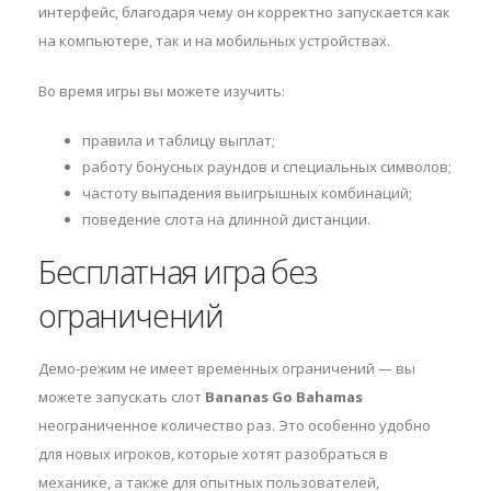
интерфейс, благодаря чему он корректно запускается как
на компьютере, так и на мобильных устройствах.
Во время игры вы можете изучить:
правила и таблицу выплат;
работу бонусных раундов и специальных символов;
частоту выпадения выигрышных комбинаций;
поведение слота на длинной дистанции.
Бесплатная игра без
ограничений
Демо-режим не имеет временных ограничений — вы
можете запускать слот
Bananas Go Bahamas
неограниченное количество раз. Это особенно удобно
для новых игроков, которые хотят разобраться в
механике, а также для опытных пользователей,