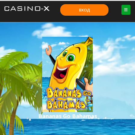
ВХОД
Bananas Go Bahamas