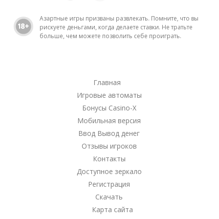
Азартные игры призваны развлекать. Помните, что вы
рискуете деньгами, когда делаете ставки. Не тратьте
больше, чем можете позволить себе проиграть.
Главная
Игровые автоматы
Бонусы Casino-X
Мобильная версия
Ввод Вывод денег
Отзывы игроков
Контакты
Доступное зеркало
Регистрация
Скачать
Карта сайта