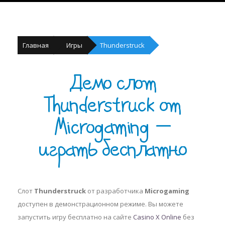
Главная
Игры
Thunderstruck
Демо слот
Thunderstruck от
Microgaming —
играть бесплатно
Слот
Thunderstruck
от разработчика
Microgaming
доступен в демонстрационном режиме. Вы можете
запустить игру бесплатно на сайте
Casino X Online
без