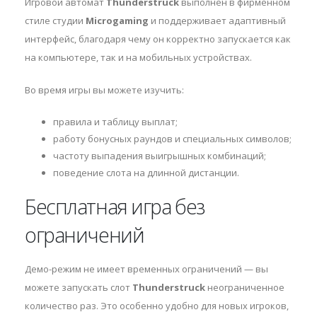
Игровой автомат
Thunderstruck
выполнен в фирменном
стиле студии
Microgaming
и поддерживает адаптивный
интерфейс, благодаря чему он корректно запускается как
на компьютере, так и на мобильных устройствах.
Во время игры вы можете изучить:
правила и таблицу выплат;
работу бонусных раундов и специальных символов;
частоту выпадения выигрышных комбинаций;
поведение слота на длинной дистанции.
Бесплатная игра без
ограничений
Демо-режим не имеет временных ограничений — вы
можете запускать слот
Thunderstruck
неограниченное
количество раз. Это особенно удобно для новых игроков,