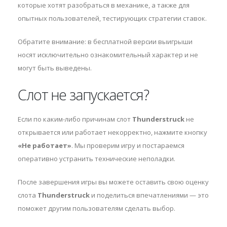
которые хотят разобраться в механике, а также для
опытных пользователей, тестирующих стратегии ставок.
Обратите внимание: в бесплатной версии выигрыши
носят исключительно ознакомительный характер и не
могут быть выведены.
Слот не запускается?
Если по каким-либо причинам слот
Thunderstruck
не
открывается или работает некорректно, нажмите кнопку
«Не работает»
. Мы проверим игру и постараемся
оперативно устранить технические неполадки.
После завершения игры вы можете оставить свою оценку
слота
Thunderstruck
и поделиться впечатлениями — это
поможет другим пользователям сделать выбор.