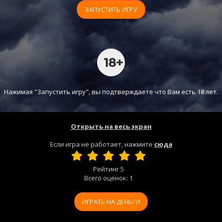
ЗАПУСТИТЬ ИГРУ
Нажимая "Запустить игру", вы подтверждаете что Вам есть 18 лет.
Открыть на весь экран
Если игра не работает, нажмите
сюда
Рейтинг
5
Всего оценок:
1
ИГРАТЬ НА ДЕНЬГИ