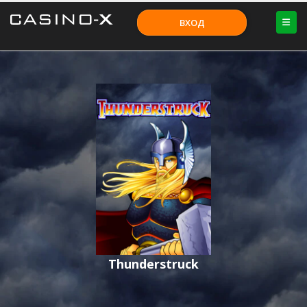
ВХОД
Thunderstruck