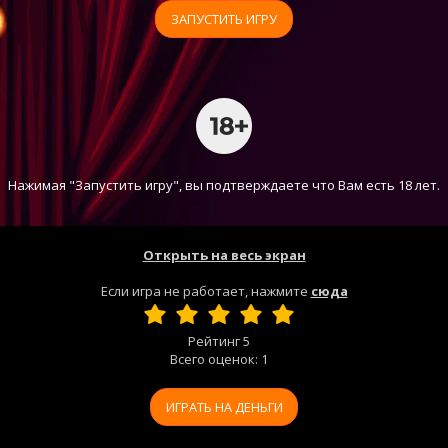
ЗАПУСТИТЬ ИГРУ
Нажимая "Запустить игру", вы подтверждаете что Вам есть 18 лет.
Открыть на весь экран
Если игра не работает, нажмите
сюда
Рейтинг
5
Всего оценок:
1
ИГРАТЬ НА ДЕНЬГИ