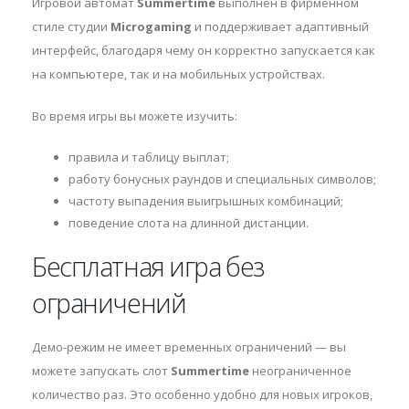
Игровой автомат
Summertime
выполнен в фирменном
стиле студии
Microgaming
и поддерживает адаптивный
интерфейс, благодаря чему он корректно запускается как
на компьютере, так и на мобильных устройствах.
Во время игры вы можете изучить:
правила и таблицу выплат;
работу бонусных раундов и специальных символов;
частоту выпадения выигрышных комбинаций;
поведение слота на длинной дистанции.
Бесплатная игра без
ограничений
Демо-режим не имеет временных ограничений — вы
можете запускать слот
Summertime
неограниченное
количество раз. Это особенно удобно для новых игроков,