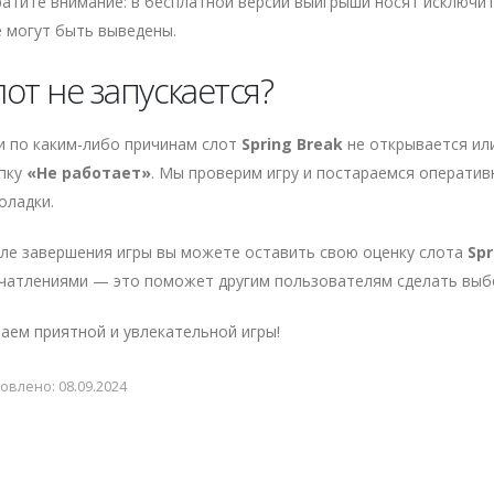
атите внимание: в бесплатной версии выигрыши носят исключи
е могут быть выведены.
лот не запускается?
и по каким-либо причинам слот
Spring Break
не открывается ил
пку
«Не работает»
. Мы проверим игру и постараемся оператив
оладки.
ле завершения игры вы можете оставить свою оценку слота
Spr
чатлениями — это поможет другим пользователям сделать выб
аем приятной и увлекательной игры!
овлено:
08.09.2024