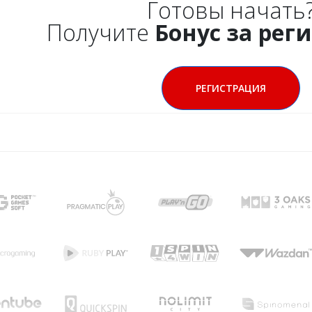
Готовы начать
Получите
Бонус за рег
РЕГИСТРАЦИЯ