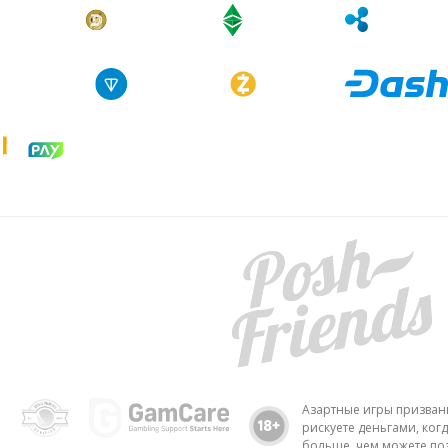
Азартные игры призваны
рискуете деньгами, когд
больше, чем можете поз