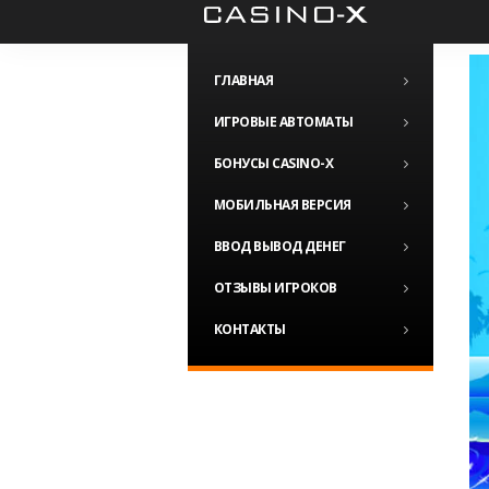
ГЛАВНАЯ
ИГРОВЫЕ АВТОМАТЫ
БОНУСЫ CASINO-X
МОБИЛЬНАЯ ВЕРСИЯ
ВВОД ВЫВОД ДЕНЕГ
ОТЗЫВЫ ИГРОКОВ
КОНТАКТЫ