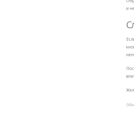
Обр
и н
С
Есл
кно
неп
Пос
впе
Жел
Обн