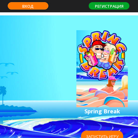
ВХОД
РЕГИСТРАЦИЯ
Spring Break
ЗАПУСТИТЬ ИГРУ