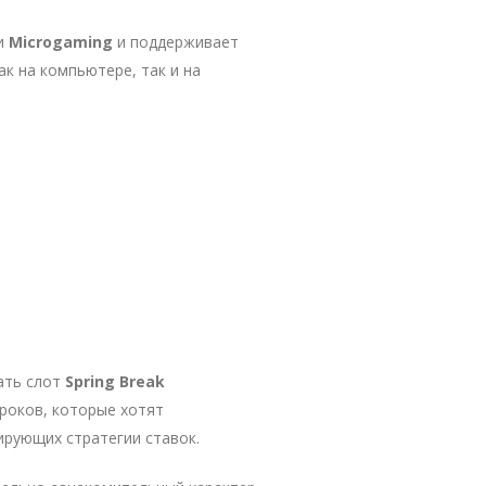
и
Microgaming
и поддерживает
к на компьютере, так и на
ать слот
Spring Break
гроков, которые хотят
ирующих стратегии ставок.