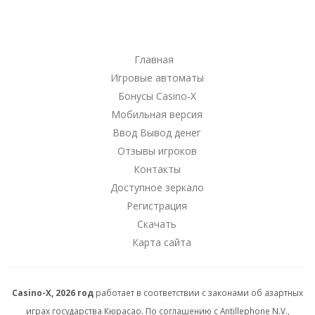
Главная
Игровые автоматы
Бонусы Casino-X
Мобильная версия
Ввод Вывод денег
Отзывы игроков
Контакты
Доступное зеркало
Регистрация
Скачать
Карта сайта
Casino-X, 2026 год
работает в соответствии с законами об азартных
играх государства Кюрасао. По соглашению с Antillephone N.V.,