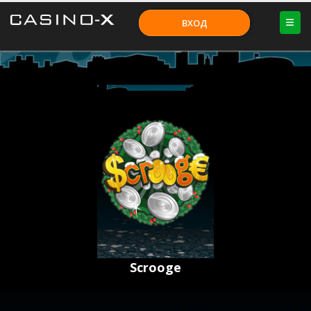
ВХОД
Scrooge