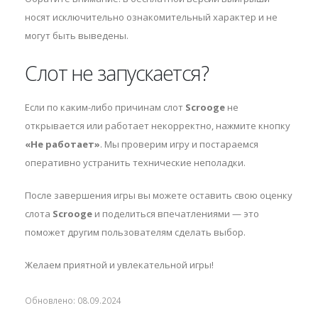
носят исключительно ознакомительный характер и не
могут быть выведены.
Слот не запускается?
Если по каким-либо причинам слот
Scrooge
не
открывается или работает некорректно, нажмите кнопку
«Не работает»
. Мы проверим игру и постараемся
оперативно устранить технические неполадки.
После завершения игры вы можете оставить свою оценку
слота
Scrooge
и поделиться впечатлениями — это
поможет другим пользователям сделать выбор.
Желаем приятной и увлекательной игры!
Обновлено:
08.09.2024