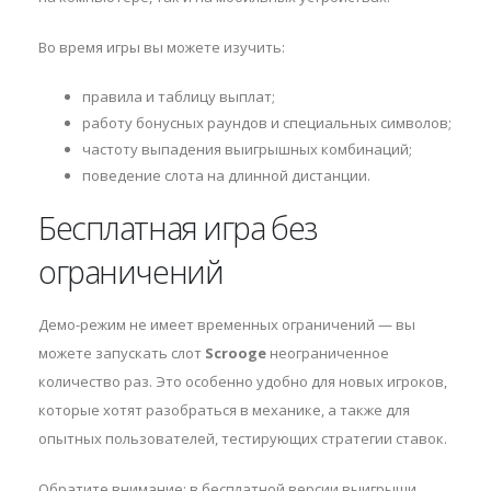
Во время игры вы можете изучить:
правила и таблицу выплат;
работу бонусных раундов и специальных символов;
частоту выпадения выигрышных комбинаций;
поведение слота на длинной дистанции.
Бесплатная игра без
ограничений
Демо-режим не имеет временных ограничений — вы
можете запускать слот
Scrooge
неограниченное
количество раз. Это особенно удобно для новых игроков,
которые хотят разобраться в механике, а также для
опытных пользователей, тестирующих стратегии ставок.
Обратите внимание: в бесплатной версии выигрыши