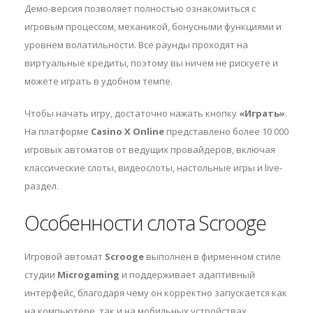
Демо-версия позволяет полностью ознакомиться с
игровым процессом, механикой, бонусными функциями и
уровнем волатильности. Все раунды проходят на
виртуальные кредиты, поэтому вы ничем не рискуете и
можете играть в удобном темпе.
Чтобы начать игру, достаточно нажать кнопку
«Играть»
.
На платформе
Casino X Online
представлено более 10 000
игровых автоматов от ведущих провайдеров, включая
классические слоты, видеослоты, настольные игры и live-
раздел.
Особенности слота Scrooge
Игровой автомат
Scrooge
выполнен в фирменном стиле
студии
Microgaming
и поддерживает адаптивный
интерфейс, благодаря чему он корректно запускается как
на компьютере, так и на мобильных устройствах.