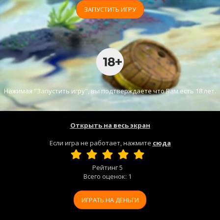
ЗАПУСТИТЬ ИГРУ
Нажимая "Запустить игру", вы подтверждаете что Вам есть 18 лет.
Открыть на весь экран
Если игра не работает, нажмите
сюда
Рейтинг
5
Всего оценок:
1
ИГРАТЬ НА ДЕНЬГИ