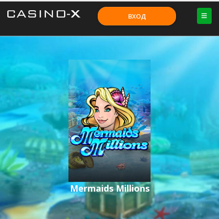
ВХОД
Mermaids Millions