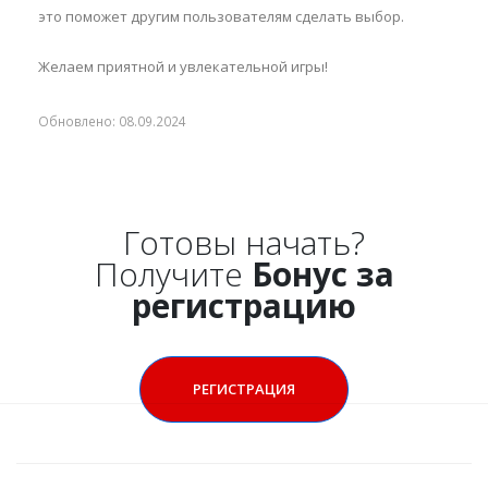
это поможет другим пользователям сделать выбор.
Желаем приятной и увлекательной игры!
Обновлено:
08.09.2024
Готовы начать?
Получите
Бонус за
регистрацию
РЕГИСТРАЦИЯ