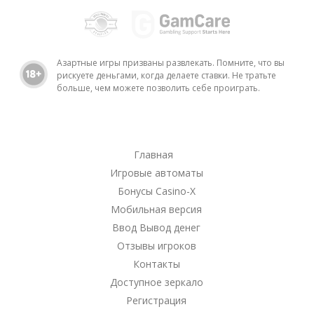
Азартные игры призваны развлекать. Помните, что вы
рискуете деньгами, когда делаете ставки. Не тратьте
больше, чем можете позволить себе проиграть.
Главная
Игровые автоматы
Бонусы Casino-X
Мобильная версия
Ввод Вывод денег
Отзывы игроков
Контакты
Доступное зеркало
Регистрация