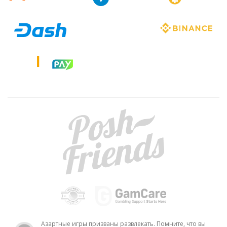
Азартные игры призваны развлекать. Помните, что вы