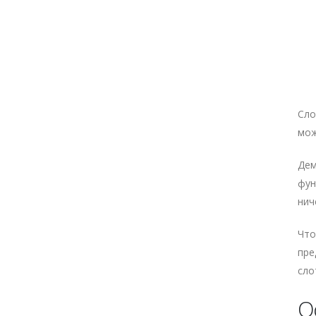
Сл
мож
Дем
фун
нич
Что
пре
сло
О