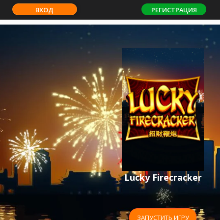
ВХОД
РЕГИСТРАЦИЯ
Lucky Firecracker
ЗАПУСТИТЬ ИГРУ