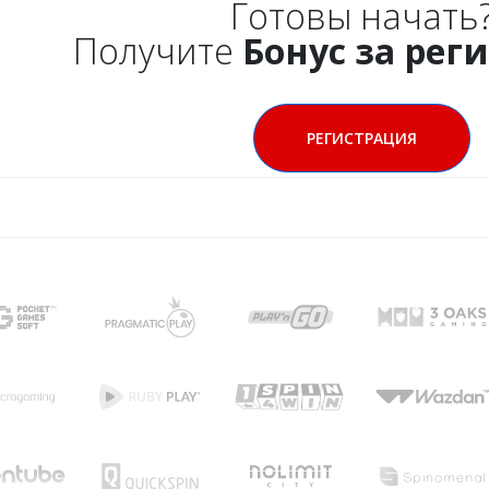
Готовы начать
Получите
Бонус за рег
РЕГИСТРАЦИЯ