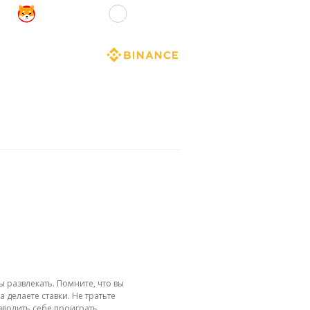
 развлекать. Помните, что вы
а делаете ставки. Не тратьте
волить себе проиграть.