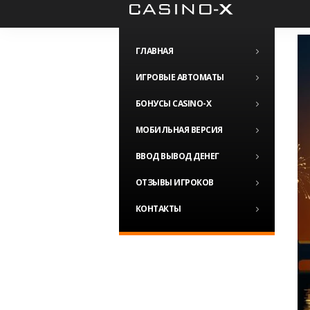
ГЛАВНАЯ
ИГРОВЫЕ АВТОМАТЫ
БОНУСЫ CASINO-X
МОБИЛЬНАЯ ВЕРСИЯ
ВВОД ВЫВОД ДЕНЕГ
ОТЗЫВЫ ИГРОКОВ
КОНТАКТЫ