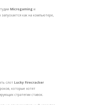
студии
Microgaming
и
 запускается как на компьютере,
ать слот
Lucky Firecracker
гроков, которые хотят
ирующих стратегии ставок.