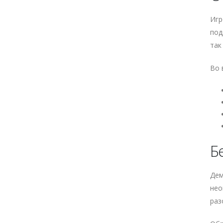
Игр
под
так
Во 
Б
Дем
нео
раз