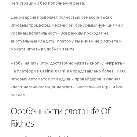
регистрации и без пополнения счёта.
Демо-версия позволяет полностью ознакомиться с
игровым процессом, механикой, бонусными функциями и
уровнем волатильности. Все раунды проходят на
виртуальные кредиты, поэтому вы ничем не рискуете и
можете играть в удобном темпе.
Чтобы начать игру, достаточно нажать кнопку
«Играть»
.
На платформе
Casino X Online
представлено более 10 000
игровых автоматов от ведущих провайдеров, включая
классические слоты, видеослоты, настольные игры и live-
раздел.
Особенности слота Life Of
Riches