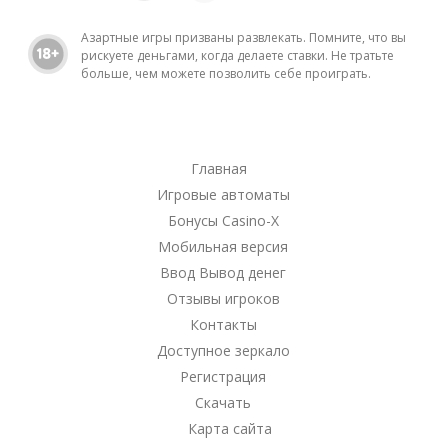
Азартные игры призваны развлекать. Помните, что вы
рискуете деньгами, когда делаете ставки. Не тратьте
больше, чем можете позволить себе проиграть.
Главная
Игровые автоматы
Бонусы Casino-X
Мобильная версия
Ввод Вывод денег
Отзывы игроков
Контакты
Доступное зеркало
Регистрация
Скачать
Карта сайта