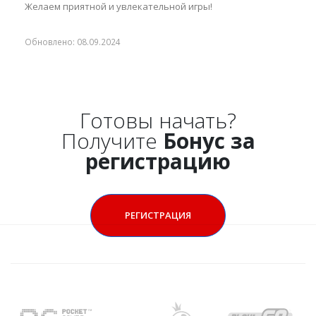
Желаем приятной и увлекательной игры!
Обновлено:
08.09.2024
Готовы начать?
Получите
Бонус за
регистрацию
РЕГИСТРАЦИЯ