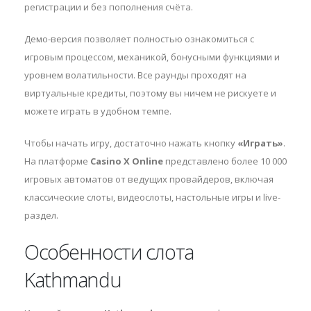
регистрации и без пополнения счёта.
Демо-версия позволяет полностью ознакомиться с
игровым процессом, механикой, бонусными функциями и
уровнем волатильности. Все раунды проходят на
виртуальные кредиты, поэтому вы ничем не рискуете и
можете играть в удобном темпе.
Чтобы начать игру, достаточно нажать кнопку
«Играть»
.
На платформе
Casino X Online
представлено более 10 000
игровых автоматов от ведущих провайдеров, включая
классические слоты, видеослоты, настольные игры и live-
раздел.
Особенности слота
Kathmandu