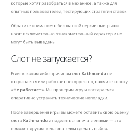
которые хотят разобраться в механике, а также для
опытных пользователей, тестирующих стратегии ставок.
Обратите внимание: в бесплатной версии выигрыши
носят исключительно ознакомительный характер и не
могут быть выведены.
Слот не запускается?
Если по каким-либо причинам слот
Kathmandu
не
открывается или работает некорректно, нажмите кнопку
«Не работает»
. Мы проверим игру и постараемся
оперативно устранить технические неполадки.
После завершения игры вы можете оставить свою оценку
слота
Kathmandu
и поделиться впечатлениями — это
поможет другим пользователям сделать выбор.