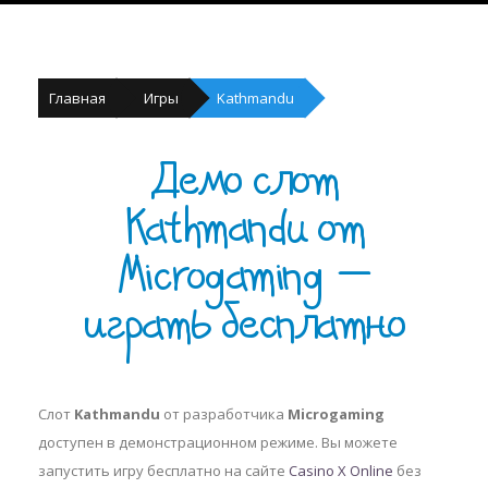
Главная
Игры
Kathmandu
Демо слот
Kathmandu от
Microgaming —
играть бесплатно
Слот
Kathmandu
от разработчика
Microgaming
доступен в демонстрационном режиме. Вы можете
запустить игру бесплатно на сайте
Casino X Online
без