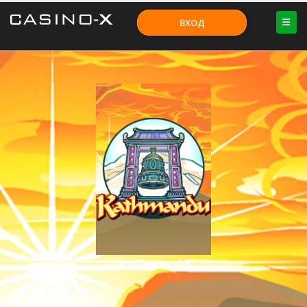
ВХОД
Kathmandu