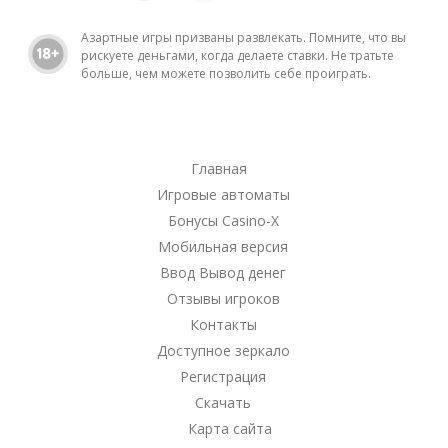
Азартные игры призваны развлекать. Помните, что вы
рискуете деньгами, когда делаете ставки. Не тратьте
больше, чем можете позволить себе проиграть.
Главная
Игровые автоматы
Бонусы Casino-X
Мобильная версия
Ввод Вывод денег
Отзывы игроков
Контакты
Доступное зеркало
Регистрация
Скачать
Карта сайта