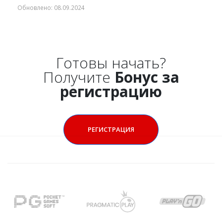
Обновлено:
08.09.2024
Готовы начать?
Получите
Бонус за
регистрацию
РЕГИСТРАЦИЯ