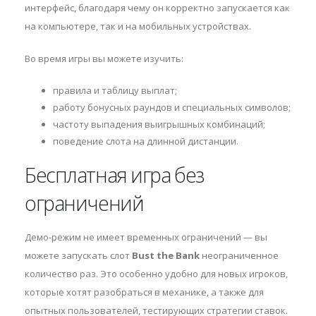
интерфейс, благодаря чему он корректно запускается как
на компьютере, так и на мобильных устройствах.
Во время игры вы можете изучить:
правила и таблицу выплат;
работу бонусных раундов и специальных символов;
частоту выпадения выигрышных комбинаций;
поведение слота на длинной дистанции.
Бесплатная игра без
ограничений
Демо-режим не имеет временных ограничений — вы
можете запускать слот
Bust the Bank
неограниченное
количество раз. Это особенно удобно для новых игроков,
которые хотят разобраться в механике, а также для
опытных пользователей, тестирующих стратегии ставок.