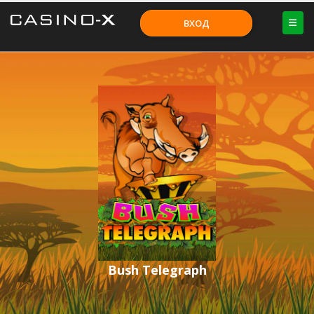
ВХОД
Bush Telegraph