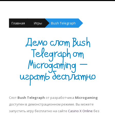
Главная
Игры
Bush Telegraph
Демо слот Bush
Telegraph от
Microgaming —
играть бесплатно
Слот
Bush Telegraph
от разработчика
Microgaming
доступен в демонстрационном режиме. Вы можете
запустить игру бесплатно на сайте
Casino X Online
без