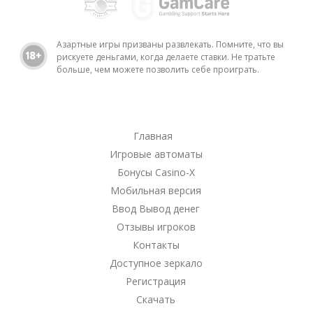
Азартные игры призваны развлекать. Помните, что вы
рискуете деньгами, когда делаете ставки. Не тратьте
больше, чем можете позволить себе проиграть.
Главная
Игровые автоматы
Бонусы Casino-X
Мобильная версия
Ввод Вывод денег
Отзывы игроков
Контакты
Доступное зеркало
Регистрация
Скачать