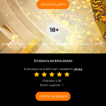
ЗАПУСТИТЬ ИГРУ
Нажимая "Запустить игру", вы подтверждаете что Вам есть 18 лет.
Открыть на весь экран
Если игра не работает, нажмите
сюда
Рейтинг
5.00
Всего оценок:
1
ИГРАТЬ НА ДЕНЬГИ