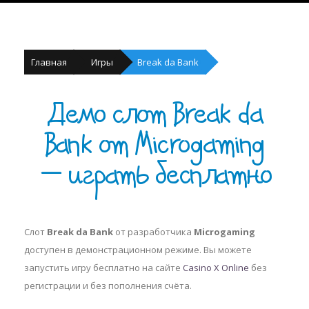
Главная
Игры
Break da Bank
Демо слот Break da
Bank от Microgaming
— играть бесплатно
Слот
Break da Bank
от разработчика
Microgaming
доступен в демонстрационном режиме. Вы можете
запустить игру бесплатно на сайте
Casino X Online
без
регистрации и без пополнения счёта.