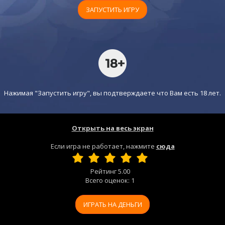
ЗАПУСТИТЬ ИГРУ
Нажимая "Запустить игру", вы подтверждаете что Вам есть 18 лет.
Открыть на весь экран
Если игра не работает, нажмите
сюда
Рейтинг
5.00
Всего оценок:
1
ИГРАТЬ НА ДЕНЬГИ