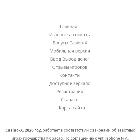
Главная
Игровые автоматы
Бонусы Casino-X
Мобильная версия
Ввод Вывод денег
Отзывы игроков
Контакты
Доступное зеркало
Регистрация
Скачать
Карта сайта
Casino-X, 2026 год
работает в соответствии с законами об азартных
играх государства Кюрасао. По соглашению с Antillephone N.V.,