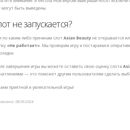
атите внимание: в бесплатной версии выигрыши носят исключи
е могут быть выведены.
лот не запускается?
и по каким-либо причинам слот
Asian Beauty
не открывается ил
пку
«Не работает»
. Мы проверим игру и постараемся оператив
оладки.
ле завершения игры вы можете оставить свою оценку слота
Asi
чатлениями — это поможет другим пользователям сделать выб
аем приятной и увлекательной игры!
овлено:
08.09.2024