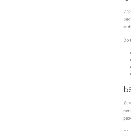
Игр
ада
моб
Во 
Б
Дем
нео
раз