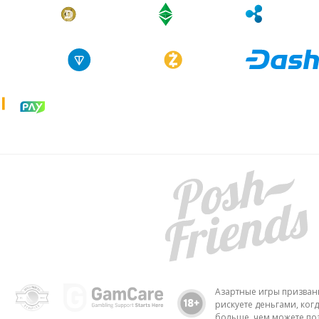
Азартные игры призваны
рискуете деньгами, когд
больше, чем можете поз