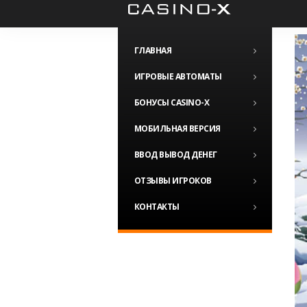
ГЛАВНАЯ
ИГРОВЫЕ АВТОМАТЫ
БОНУСЫ CASINO-X
МОБИЛЬНАЯ ВЕРСИЯ
ВВОД ВЫВОД ДЕНЕГ
ОТЗЫВЫ ИГРОКОВ
КОНТАКТЫ