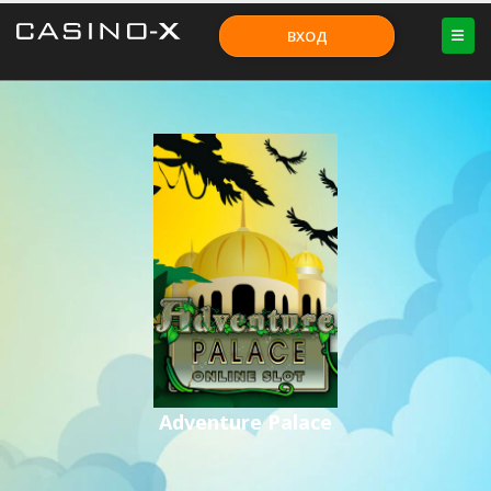
ВХОД
Adventure Palace