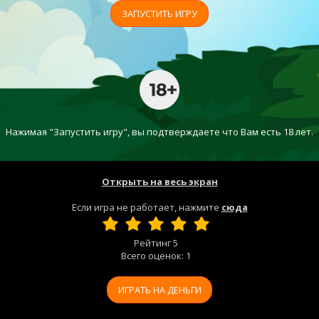
ЗАПУСТИТЬ ИГРУ
Нажимая "Запустить игру", вы подтверждаете что Вам есть 18 лет.
Открыть на весь экран
Если игра не работает, нажмите
сюда
Рейтинг
5
Всего оценок:
1
ИГРАТЬ НА ДЕНЬГИ