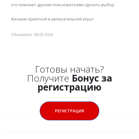
это поможет другим пользователям сделать выбор.
Желаем приятной и увлекательной игры!
Обновлено:
08.09.2024
Готовы начать?
Получите
Бонус за
регистрацию
РЕГИСТРАЦИЯ