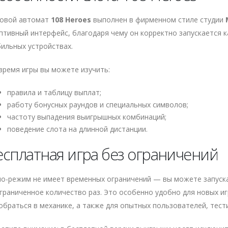
овой автомат
108 Heroes
выполнен в фирменном стиле студии
птивный интерфейс, благодаря чему он корректно запускается ка
ильных устройствах.
время игры вы можете изучить:
правила и таблицу выплат;
работу бонусных раундов и специальных символов;
частоту выпадения выигрышных комбинаций;
поведение слота на длинной дистанции.
есплатная игра без ограничений
о-режим не имеет временных ограничений — вы можете запуск
граниченное количество раз. Это особенно удобно для новых и
обраться в механике, а также для опытных пользователей, тест