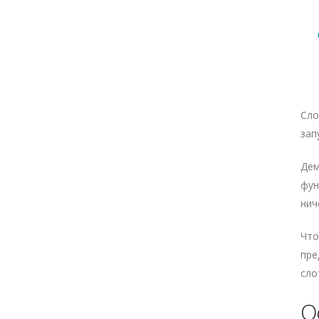
Сл
зап
Дем
фун
нич
Что
пре
сло
О