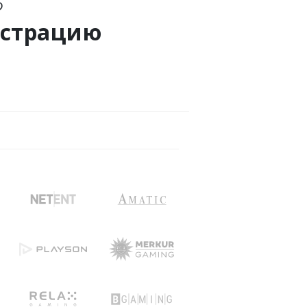
?
истрацию