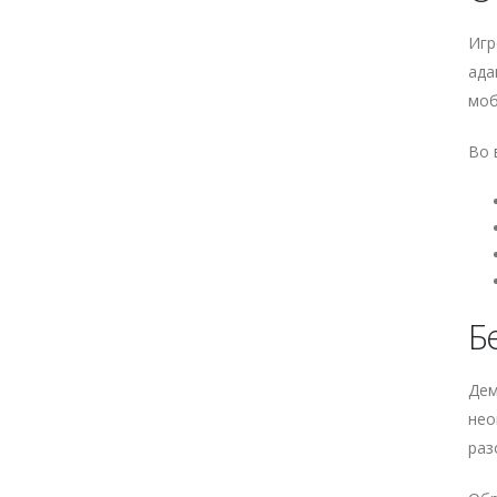
Игр
ада
моб
Во 
Б
Дем
нео
раз