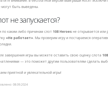
атите внимание: в бесплатной версии выигрыши носят исключи
е могут быть выведены.
лот не запускается?
и по каким-либо причинам слот
108 Heroes
не открывается или 
пку
«Не работает»
. Мы проверим игру и постараемся оператив
оладки.
ле завершения игры вы можете оставить свою оценку слота
108
чатлениями — это поможет другим пользователям сделать выб
аем приятной и увлекательной игры!
овлено:
08.09.2024