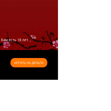
Вам есть 18 лет.
ИГРАТЬ НА ДЕНЬГИ