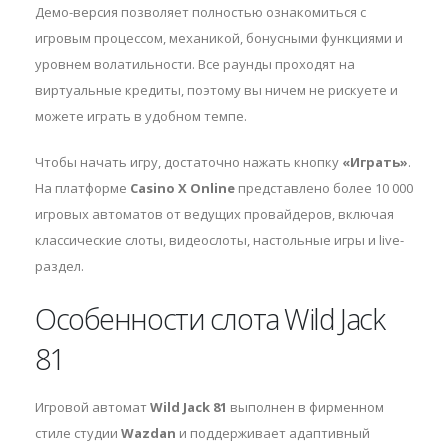
Демо-версия позволяет полностью ознакомиться с
игровым процессом, механикой, бонусными функциями и
уровнем волатильности. Все раунды проходят на
виртуальные кредиты, поэтому вы ничем не рискуете и
можете играть в удобном темпе.
Чтобы начать игру, достаточно нажать кнопку
«Играть»
.
На платформе
Casino X Online
представлено более 10 000
игровых автоматов от ведущих провайдеров, включая
классические слоты, видеослоты, настольные игры и live-
раздел.
Особенности слота Wild Jack
81
Игровой автомат
Wild Jack 81
выполнен в фирменном
стиле студии
Wazdan
и поддерживает адаптивный