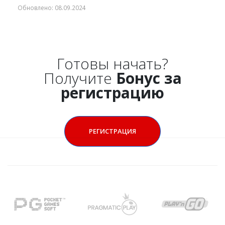
Обновлено:
08.09.2024
Готовы начать?
Получите
Бонус за
регистрацию
РЕГИСТРАЦИЯ