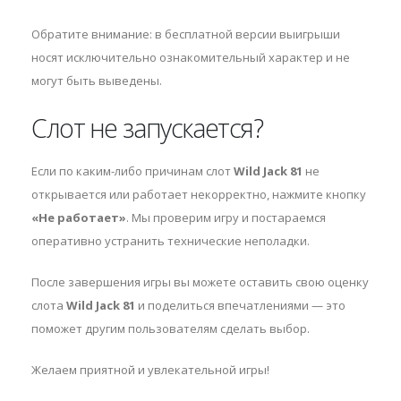
Обратите внимание: в бесплатной версии выигрыши
носят исключительно ознакомительный характер и не
могут быть выведены.
Слот не запускается?
Если по каким-либо причинам слот
Wild Jack 81
не
открывается или работает некорректно, нажмите кнопку
«Не работает»
. Мы проверим игру и постараемся
оперативно устранить технические неполадки.
После завершения игры вы можете оставить свою оценку
слота
Wild Jack 81
и поделиться впечатлениями — это
поможет другим пользователям сделать выбор.
Желаем приятной и увлекательной игры!