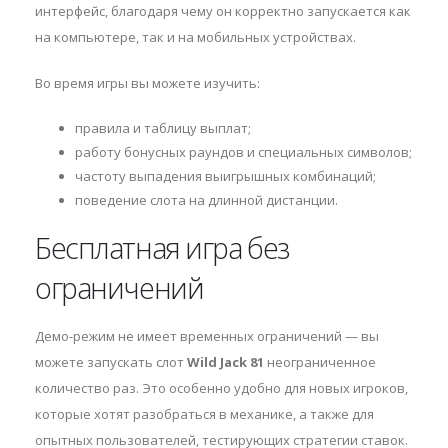
интерфейс, благодаря чему он корректно запускается как
на компьютере, так и на мобильных устройствах.
Во время игры вы можете изучить:
правила и таблицу выплат;
работу бонусных раундов и специальных символов;
частоту выпадения выигрышных комбинаций;
поведение слота на длинной дистанции.
Бесплатная игра без
ограничений
Демо-режим не имеет временных ограничений — вы
можете запускать слот
Wild Jack 81
неограниченное
количество раз. Это особенно удобно для новых игроков,
которые хотят разобраться в механике, а также для
опытных пользователей, тестирующих стратегии ставок.