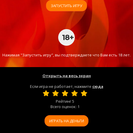
ЗАПУСТИТЬ ИГРУ
Нажимая "Запустить игру", вы подтверждаете что Вам есть 18 лет.
Открыть на весь экран
Если игра не работает, нажмите
сюда
Рейтинг
5
Всего оценок:
1
ИГРАТЬ НА ДЕНЬГИ