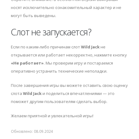
носят исключительно ознакомительный характер и не
могут быть выведены.
Слот не запускается?
Если по каким-либо причинам слот
Wild Jack
не
открывается или работает некорректно, нажмите кнопку
«Не работает»
. Мы проверим игру и постараемся
оперативно устранить технические неполадки.
После завершения игры вы можете оставить свою оценку
слота
Wild Jack
и поделиться впечатлениями — это
поможет другим пользователям сделать выбор.
Желаем приятной и увлекательной игры!
Обновлено:
08.09.2024