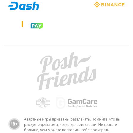
Азартные игры призваны развлекать. Помните, что вы
рискуете деньгами, когда делаете ставки. Не тратьте
больше, чем можете позволить себе проиграть.