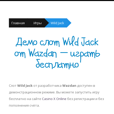
Главная
Игры
Wild Jack
Демо слот Wild Jack
от Wazdan — играть
бесплатно
Слот
Wild Jack
от разработчика
Wazdan
доступен в
демонстрационном режиме. Вы можете запустить игру
бесплатно на сайте
Casino X Online
без регистрации и без
пополнения счёта.