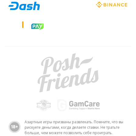
Азартные игры призваны развлекать. Помните, что вы
рискуете деньгами, когда делаете ставки. Не тратьте
больше, чем можете позволить себе проиграть.