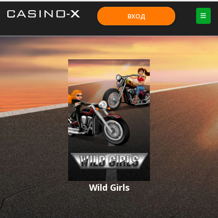
ВХОД
Wild Girls