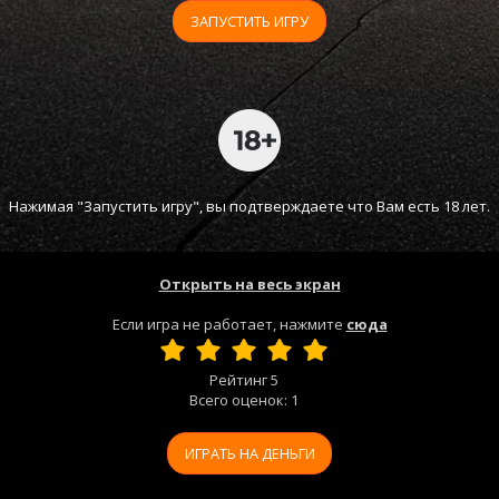
ЗАПУСТИТЬ ИГРУ
Нажимая "Запустить игру", вы подтверждаете что Вам есть 18 лет.
Открыть на весь экран
Если игра не работает, нажмите
сюда
Рейтинг
5
Всего оценок:
1
ИГРАТЬ НА ДЕНЬГИ