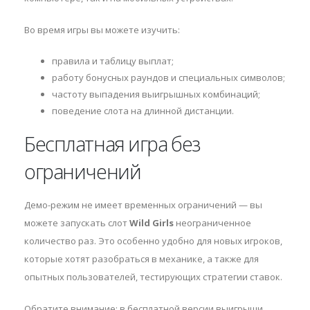
Во время игры вы можете изучить:
правила и таблицу выплат;
работу бонусных раундов и специальных символов;
частоту выпадения выигрышных комбинаций;
поведение слота на длинной дистанции.
Бесплатная игра без
ограничений
Демо-режим не имеет временных ограничений — вы
можете запускать слот
Wild Girls
неограниченное
количество раз. Это особенно удобно для новых игроков,
которые хотят разобраться в механике, а также для
опытных пользователей, тестирующих стратегии ставок.
Обратите внимание: в бесплатной версии выигрыши