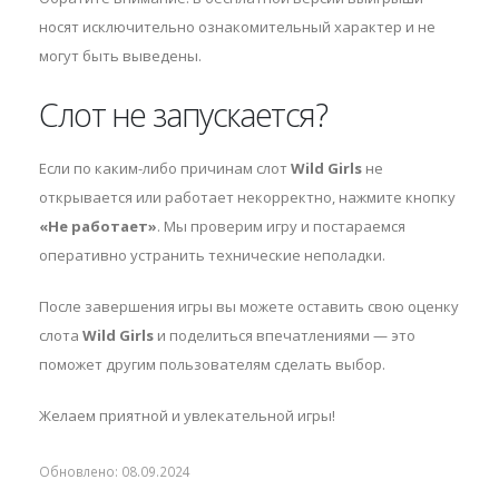
носят исключительно ознакомительный характер и не
могут быть выведены.
Слот не запускается?
Если по каким-либо причинам слот
Wild Girls
не
открывается или работает некорректно, нажмите кнопку
«Не работает»
. Мы проверим игру и постараемся
оперативно устранить технические неполадки.
После завершения игры вы можете оставить свою оценку
слота
Wild Girls
и поделиться впечатлениями — это
поможет другим пользователям сделать выбор.
Желаем приятной и увлекательной игры!
Обновлено:
08.09.2024