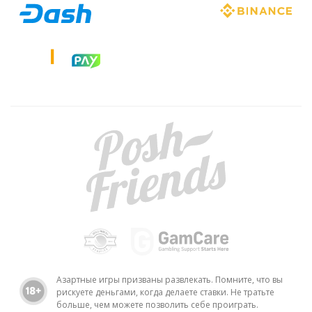
Азартные игры призваны развлекать. Помните, что вы
рискуете деньгами, когда делаете ставки. Не тратьте
больше, чем можете позволить себе проиграть.