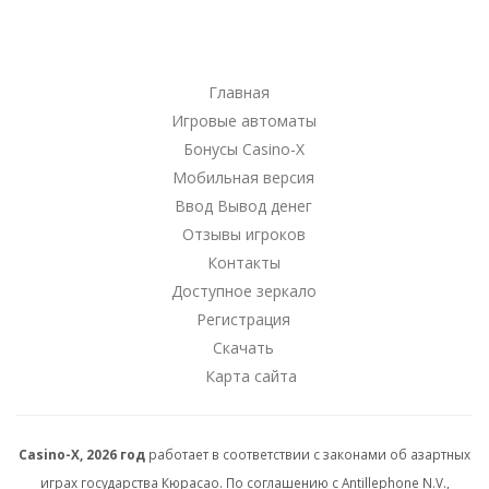
Главная
Игровые автоматы
Бонусы Casino-X
Мобильная версия
Ввод Вывод денег
Отзывы игроков
Контакты
Доступное зеркало
Регистрация
Скачать
Карта сайта
Casino-X, 2026 год
работает в соответствии с законами об азартных
играх государства Кюрасао. По соглашению с Antillephone N.V.,