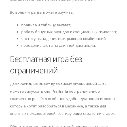
Во время игры вы можете изучить:
правила и таблицу выплат;
работу бонусных раундов и специальных символов;
частоту выпадения выигрышных комбинаций;
поведение слота на длинной дистанции.
Бесплатная игра без
ограничений
Демо-режим не имеет временных ограничений — вы
можете запускать слот
Valhalla
неограниченное
количество раз. Это особенно удобно для новых игроков,
которые хотят разобраться в механике, а также для
опытных пользователей, тестирующих стратегии ставок.
Обратите внимание: в бесплатной версии выигрыши