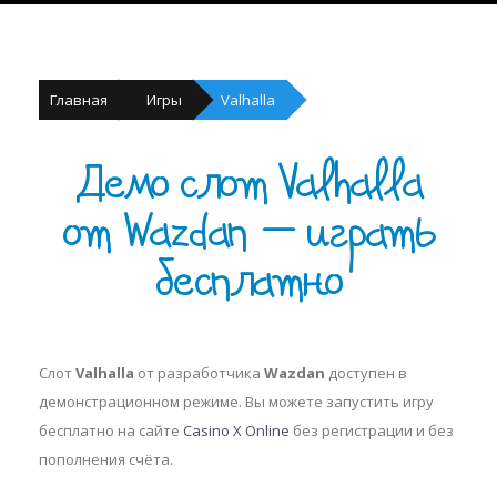
Главная
Игры
Valhalla
Демо слот Valhalla
от Wazdan — играть
бесплатно
Слот
Valhalla
от разработчика
Wazdan
доступен в
демонстрационном режиме. Вы можете запустить игру
бесплатно на сайте
Casino X Online
без регистрации и без
пополнения счёта.