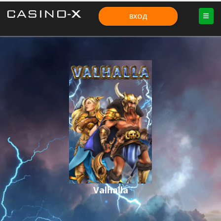
ВХОД
Valhalla