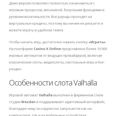
Демо-версия позволяет полностью ознакомиться с
игровым процессом, механикой, бонусными функциями и
уровнем волатильности. Все раунды проходят на
виртуальные кредиты, поэтому вы ничем не рискуете и
можете играть в удобном темпе.
Чтобы начать игру, достаточно нажать кнопку
«Играть»
.
На платформе
Casino X Online
представлено более 10 000
игровых автоматов от ведущих провайдеров, включая
классические слоты, видеослоты, настольные игры и live-
раздел.
Особенности слота Valhalla
Игровой автомат
Valhalla
выполнен в фирменном стиле
студии
Wazdan
и поддерживает адаптивный интерфейс,
благодаря чему он корректно запускается как на
компьютере, так и на мобильных устройствах.