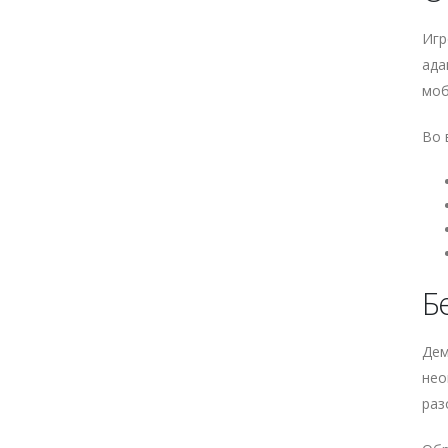
Игр
ада
моб
Во 
Б
Дем
нео
раз