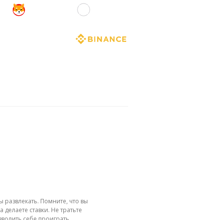
 развлекать. Помните, что вы
а делаете ставки. Не тратьте
волить себе проиграть.