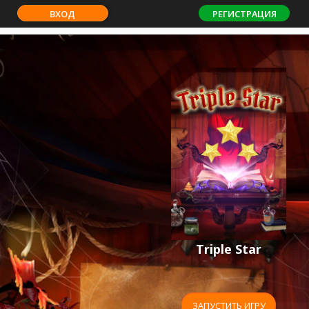
ВХОД
РЕГИСТРАЦИЯ
Triple Star
ЗАПУСТИТЬ ИГРУ