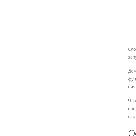
Сл
зап
Дем
фун
нич
Что
пре
сло
О