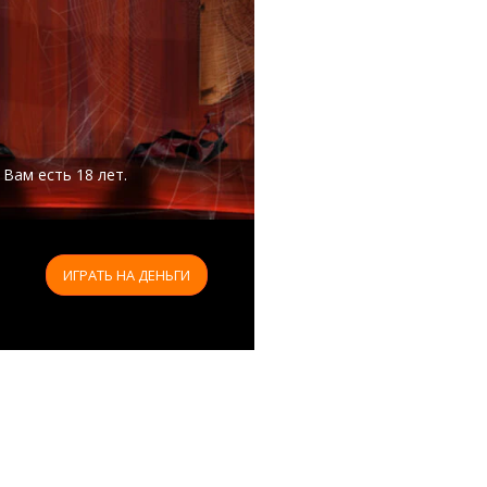
Вам есть 18 лет.
ИГРАТЬ НА ДЕНЬГИ