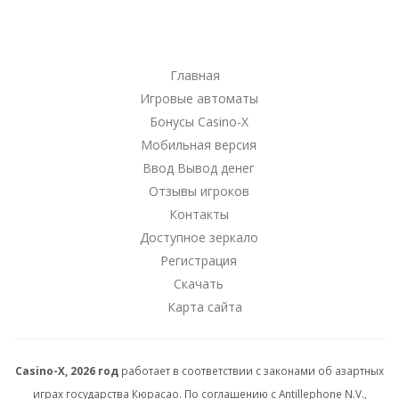
Главная
Игровые автоматы
Бонусы Casino-X
Мобильная версия
Ввод Вывод денег
Отзывы игроков
Контакты
Доступное зеркало
Регистрация
Скачать
Карта сайта
Casino-X, 2026 год
работает в соответствии с законами об азартных
играх государства Кюрасао. По соглашению с Antillephone N.V.,