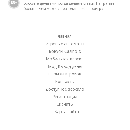
рискуете деньгами, когда делаете ставки. Не тратьте
больше, чем можете позволить себе проиграть.
Главная
Игровые автоматы
Бонусы Casino-X
Мобильная версия
Ввод Вывод денег
Отзывы игроков
Контакты
Доступное зеркало
Регистрация
Скачать
Карта сайта