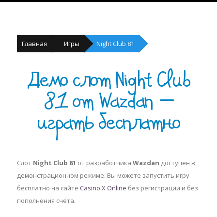
Главная
Игры
Night Club 81
Демо слот Night Club
81 от Wazdan —
играть бесплатно
Слот
Night Club 81
от разработчика
Wazdan
доступен в
демонстрационном режиме. Вы можете запустить игру
бесплатно на сайте
Casino X Online
без регистрации и без
пополнения счёта.