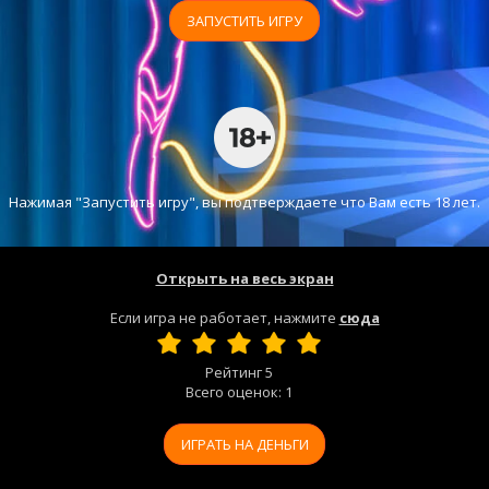
ЗАПУСТИТЬ ИГРУ
Нажимая "Запустить игру", вы подтверждаете что Вам есть 18 лет.
Открыть на весь экран
Если игра не работает, нажмите
сюда
Рейтинг
5
Всего оценок:
1
ИГРАТЬ НА ДЕНЬГИ