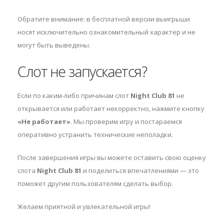
Обратите внимание: в бесплатной версии выигрыши
носят исключительно ознакомительный характер и не
могут быть выведены.
Слот не запускается?
Если по каким-либо причинам слот
Night Club 81
не
открывается или работает некорректно, нажмите кнопку
«Не работает»
. Мы проверим игру и постараемся
оперативно устранить технические неполадки.
После завершения игры вы можете оставить свою оценку
слота
Night Club 81
и поделиться впечатлениями — это
поможет другим пользователям сделать выбор.
Желаем приятной и увлекательной игры!