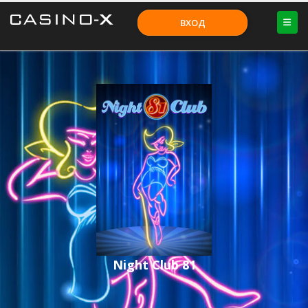
ВХОД
Night Club 81