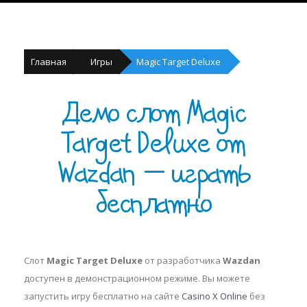
Главная
Игры
Magic Target Deluxe
Демо слот Magic
Target Deluxe от
Wazdan — играть
бесплатно
Слот
Magic Target Deluxe
от разработчика
Wazdan
доступен в демонстрационном режиме. Вы можете
запустить игру бесплатно на сайте
Casino X Online
без