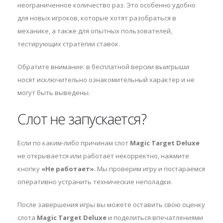
неограниченное количество раз. Это особенно удобно
для новых игроков, которые хотят разобраться в
механике, а также для опытных пользователей,
тестирующих стратегии ставок.
Обратите внимание: в бесплатной версии выигрыши
носят исключительно ознакомительный характер и не
могут быть выведены.
Слот не запускается?
Если по каким-либо причинам слот
Magic Target Deluxe
не открывается или работает некорректно, нажмите
кнопку
«Не работает»
. Мы проверим игру и постараемся
оперативно устранить технические неполадки.
После завершения игры вы можете оставить свою оценку
слота
Magic Target Deluxe
и поделиться впечатлениями