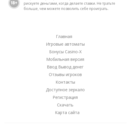
рискуете деньгами, когда делаете ставки. Не тратьте
больше, чем можете позволить себе проиграть.
Главная
Игровые автоматы
Бонусы Casino-X
Мобильная версия
Ввод Вывод денег
Отзывы игроков
Контакты
Доступное зеркало
Регистрация
Скачать
Карта сайта