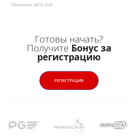
Обновлено:
08.09.2024
Готовы начать?
Получите
Бонус за
регистрацию
РЕГИСТРАЦИЯ