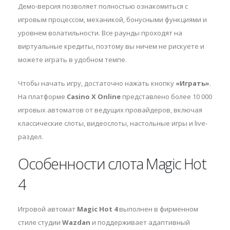
Демо-версия позволяет полностью ознакомиться с
игровым процессом, механикой, бонусными функциями и
уровнем волатильности. Все раунды проходят на
виртуальные кредиты, поэтому вы ничем не рискуете и
можете играть в удобном темпе.
Чтобы начать игру, достаточно нажать кнопку
«Играть»
.
На платформе
Casino X Online
представлено более 10 000
игровых автоматов от ведущих провайдеров, включая
классические слоты, видеослоты, настольные игры и live-
раздел.
Особенности слота Magic Hot
4
Игровой автомат
Magic Hot 4
выполнен в фирменном
стиле студии
Wazdan
и поддерживает адаптивный