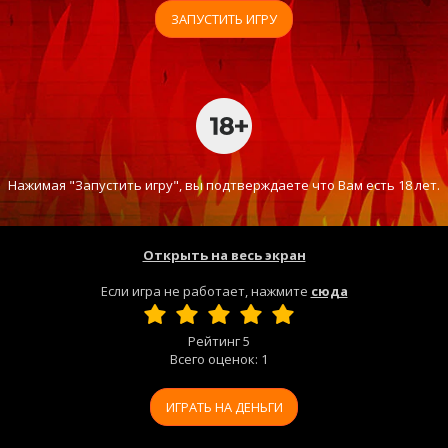
ЗАПУСТИТЬ ИГРУ
Нажимая "Запустить игру", вы подтверждаете что Вам есть 18 лет.
Открыть на весь экран
Если игра не работает, нажмите
сюда
Рейтинг
5
Всего оценок:
1
ИГРАТЬ НА ДЕНЬГИ