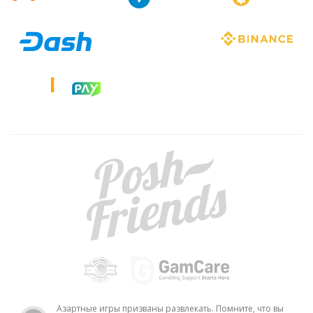
Азартные игры призваны развлекать. Помните, что вы