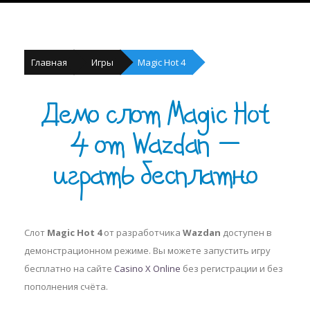
Главная
Игры
Magic Hot 4
Демо слот Magic Hot
4 от Wazdan —
играть бесплатно
Слот
Magic Hot 4
от разработчика
Wazdan
доступен в
демонстрационном режиме. Вы можете запустить игру
бесплатно на сайте
Casino X Online
без регистрации и без
пополнения счёта.